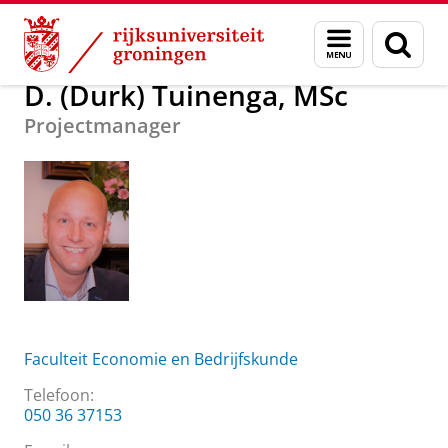
Skip
Skip
Over ons
D. (Durk) Tuinenga, MSc
Menu
Zoek
to
to
en
Content
Navigation
zoeken
D. (Durk) Tuinenga, MSc
Projectmanager
Faculteit Economie en Bedrijfskunde
Telefoon:
050 36 37153