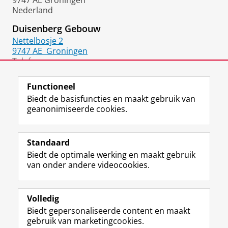
9747 AE Groningen
Nederland
Duisenberg Gebouw
Nettelbosje 2
9747 AE
Groningen
Telefoon:
050 36 37153
Functioneel
Biedt de basisfuncties en maakt gebruik van
geanonimiseerde cookies.
F
L
R
I
Y
Volg de RUG
a
i
S
n
o
Standaard
c
n
S
s
u
Biedt de optimale werking en maakt gebruik
e
k
-
t
T
Studiekiezers
van onder andere videocookies.
b
e
f
a
u
Maatschappij/bedrijven
o
d
e
g
b
o
I
e
r
e
Alumni
k
n
d
a
-
Volledig
p
-
R
m
k
Biedt gepersonaliseerde content en maakt
Over ons
a
p
i
-
a
gebruik van marketingcookies.