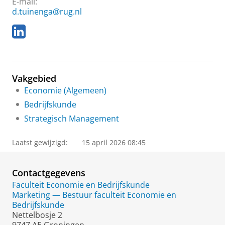
E-mail:
d.tuinenga@rug.nl
L
i
n
k
e
Vakgebied
d
I
Economie (Algemeen)
n
Bedrijfskunde
Strategisch Management
Laatst gewijzigd:
15 april 2026 08:45
Contactgegevens
Faculteit Economie en Bedrijfskunde
Marketing — Bestuur faculteit Economie en
Bedrijfskunde
Nettelbosje 2