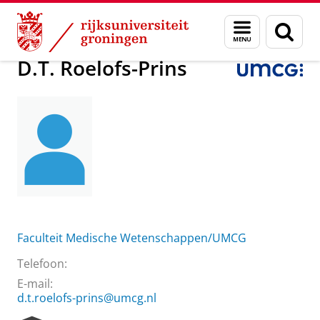
Skip
Skip
Over ons
D.T. Roelofs-Prins
Menu
Zoek
to
to
en
Content
Navigation
zoeken
D.T. Roelofs-Prins
Faculteit Medische Wetenschappen/UMCG
Telefoon:
E-mail:
d.t.roelofs-prins@umcg.nl