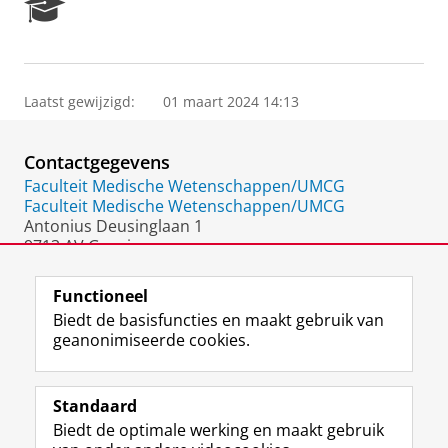
R
e
s
e
a
Laatst gewijzigd:
01 maart 2024 14:13
r
c
h
Contactgegevens
P
o
Faculteit Medische Wetenschappen/UMCG
r
Faculteit Medische Wetenschappen/UMCG
t
Antonius Deusinglaan 1
a
9713 AV Groningen
l
Nederland
Functioneel
Biedt de basisfuncties en maakt gebruik van
geanonimiseerde cookies.
F
L
R
I
Y
Volg de RUG
a
i
S
n
o
Standaard
c
n
S
s
u
Biedt de optimale werking en maakt gebruik
e
k
-
t
T
Studiekiezers