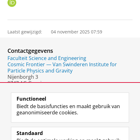
O
R
C
I
D
Laatst gewijzigd:
04 november 2025 07:59
Contactgegevens
Faculteit Science and Engineering
Cosmic Frontier — Van Swinderen Institute for
Particle Physics and Gravity
Nijenborgh 3
9747 AG Groningen
Nederland
Functioneel
Biedt de basisfuncties en maakt gebruik van
geanonimiseerde cookies.
F
L
R
I
Y
Volg de RUG
a
i
S
n
o
Standaard
c
n
S
s
u