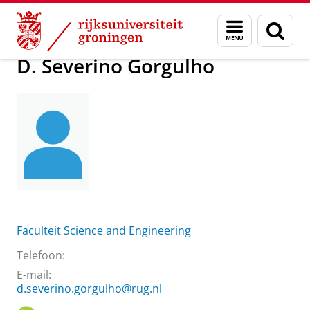
Skip
Skip
Over ons
D. Severino Gorgulho
Menu
Zoek
to
to
en
Content
Navigation
zoeken
D. Severino Gorgulho
Faculteit Science and Engineering
Telefoon:
E-mail:
d.severino.gorgulho@rug.nl