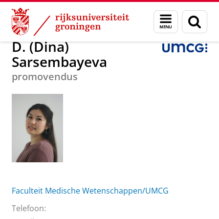
Skip
Skip
Over ons
D. (Dina) Sarsembayeva
Menu
Zoek
to
to
en
Content
Navigation
zoeken
D. (Dina)
Sarsembayeva
promovendus
Faculteit Medische Wetenschappen/UMCG
Telefoon: