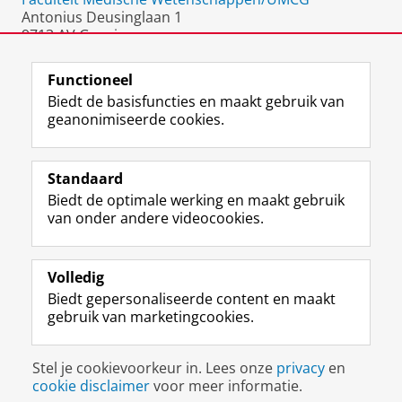
Antonius Deusinglaan 1
9713 AV Groningen
Nederland
Functioneel
Biedt de basisfuncties en maakt gebruik van
geanonimiseerde cookies.
F
L
R
I
Y
Volg de RUG
a
i
S
n
o
Standaard
c
n
S
s
u
Biedt de optimale werking en maakt gebruik
e
k
-
t
T
Studiekiezers
van onder andere videocookies.
b
e
f
a
u
Maatschappij/bedrijven
o
d
e
g
b
o
I
e
r
e
Alumni
k
n
d
a
-
Volledig
p
-
R
m
k
Biedt gepersonaliseerde content en maakt
Over ons
a
p
i
-
a
gebruik van marketingcookies.
g
a
j
a
n
i
g
k
c
a
Disclaimer & Copyright
Privacy
Cookies
n
i
s
c
a
Stel je cookievoorkeur in. Lees onze
privacy
en
Inloggen
a
n
u
o
l
cookie disclaimer
voor meer informatie.
R
a
n
u
R