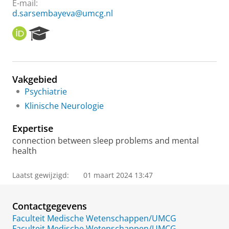
E-mail:
d.sarsembayeva@umcg.nl
O
R
R
e
C
s
I
e
D
a
Vakgebied
r
Psychiatrie
c
h
Klinische Neurologie
P
o
Expertise
r
connection between sleep problems and mental
t
health
a
l
Laatst gewijzigd:
01 maart 2024 13:47
Contactgegevens
Faculteit Medische Wetenschappen/UMCG
Faculteit Medische Wetenschappen/UMCG