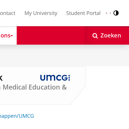
ontact
My University
Student Portal
Contr
Nederlands
English
 ons
Zoeken
k
in Medical Education &
schappen/UMCG