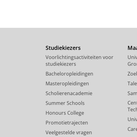
Studiekiezers
Maa
Voorlichtingsactiviteiten voor
Univ
studiekiezers
Gro
Bacheloropleidingen
Zoe
Masteropleidingen
Tal
Scholierenacademie
Sam
Cen
Summer Schools
Tec
Honours College
Uni
Promotietrajecten
Car
Veelgestelde vragen