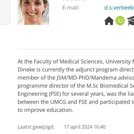
E-mail:
d.s.verbee
H
O
o
R
m
C
e
I
p
D
a
g
At the Faculty of Medical Sciences, Universit
e
Dineke is currently the adjunct program direct
member of the JSM/MD-PhD/Mandema advisor
programme director of the M.Sc Biomedical Sc
Engineering (FSE) for several years, was the lia
between the UMCG and FSE and participated i
to improve education.
Laatst gewijzigd:
17 april 2024 16:40