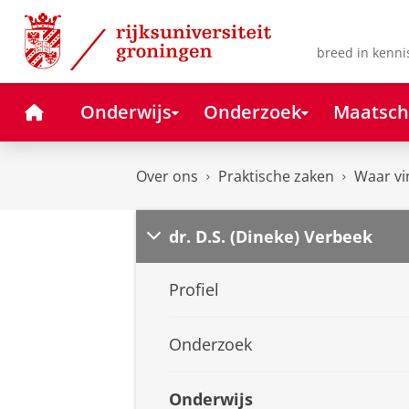
Skip
Skip
to
to
Content
Navigation
breed in kenni
Home
Onderwijs
Onderzoek
Maatsch
Over ons
Praktische zaken
Waar vi
dr. D.S. (Dineke) Verbeek
Profiel
Onderzoek
Onderwijs