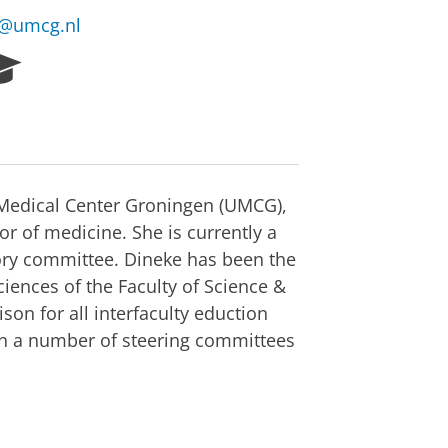
k@umcg.nl
R
e
s
e
a
r
c
y Medical Center Groningen (UMCG),
h
or of medicine. She is currently a
P
y committee. Dineke has been the
o
r
iences of the Faculty of Science &
t
ison for all interfaculty eduction
a
n a number of steering committees
l