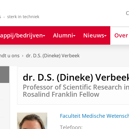
C
s - sterk in techniek
appij/bedrijven
Alumni
Nieuws
Over
ndt u ons
dr. D.S. (Dineke) Verbeek
dr. D.S. (Dineke) Verbee
Professor of Scientific Research 
Rosalind Franklin Fellow
Faculteit Medische Weten
Telefoon: