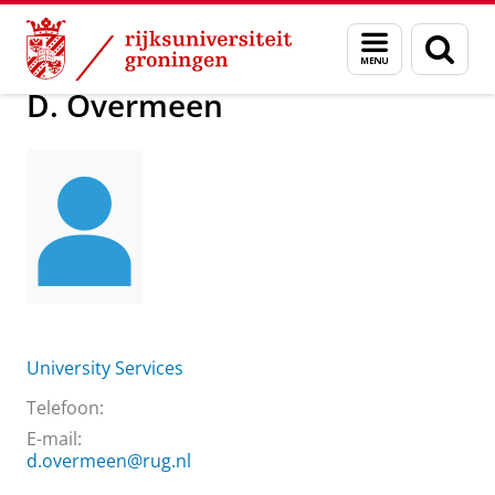
Skip
Skip
Over ons
D. Overmeen
Menu
Zoek
to
to
en
Content
Navigation
zoeken
D. Overmeen
University Services
Telefoon:
E-mail:
d.overmeen@rug.nl