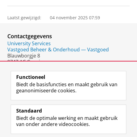
Laatst gewijzigd:
04 november 2025 07:59
Contactgegevens
University Services
Vastgoed Beheer & Onderhoud — Vastgoed
Blauwborgje 8
9747 AC Groningen
Nederland
Functioneel
Biedt de basisfuncties en maakt gebruik van
geanonimiseerde cookies.
F
L
R
I
Y
Volg de RUG
a
i
S
n
o
Standaard
c
n
S
s
u
Biedt de optimale werking en maakt gebruik
e
k
-
t
T
Studiekiezers
van onder andere videocookies.
b
e
f
a
u
Maatschappij/bedrijven
o
d
e
g
b