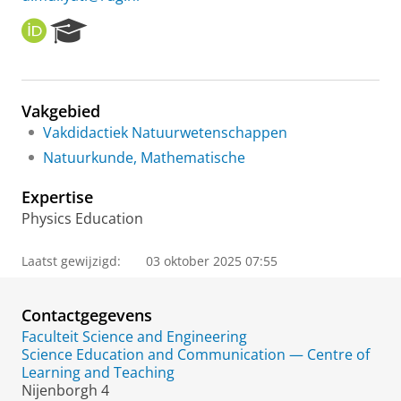
O
R
R
e
C
s
I
e
D
a
Vakgebied
r
Vakdidactiek Natuurwetenschappen
c
h
Natuurkunde, Mathematische
P
o
Expertise
r
Physics Education
t
a
l
Laatst gewijzigd:
03 oktober 2025 07:55
Contactgegevens
Faculteit Science and Engineering
Science Education and Communication — Centre of
Learning and Teaching
Nijenborgh 4