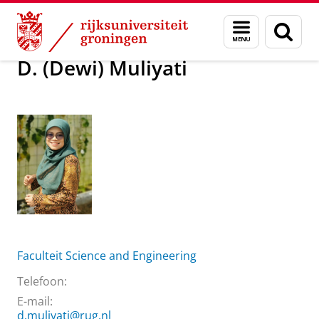
Skip
Skip
Over ons
D. (Dewi) Muliyati
Menu
Zoek
to
to
en
Content
Navigation
zoeken
D. (Dewi) Muliyati
Faculteit Science and Engineering
Telefoon:
E-mail:
d.muliyati@rug.nl