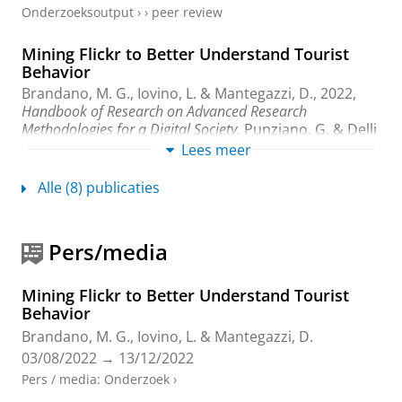
Onderzoeksoutput
›
›
peer review
Mining Flickr to Better Understand Tourist
Behavior
Brandano, M. G., Iovino, L. &
Mantegazzi, D.
,
2022
,
Handbook of Research on Advanced Research
Methodologies for a Digital Society.
Punziano, G. & Delli
Paoli, A. (reds.).
IGI Global
,
22 blz.
Lees meer
Onderzoeksoutput
›
›
peer review
Alle (8) publicaties
Unpredictable shock and subsequent
predictable industrial behavior
Pers/media
Belmonte, A.,
Mantegazzi, D.
& Modica, M.,
2022
, (In
preparation)
Unpredictable shock and subsequent
predictable industrial behavior.
Mining Flickr to Better Understand Tourist
Onderzoeksoutput
›
›
peer review
Behavior
Brandano, M. G., Iovino, L. &
Mantegazzi, D.
Coerenza tra le pratiche di pianificazione e il
03/08/2022
→
13/12/2022
capitale territoriale nelle strategie di sviluppo
turistico per le aree interne italiane
Pers / media
:
Onderzoek
›
Mantegazzi, D.
, Pezzi, M. G. & Punziano, G.,
2021
,
In: