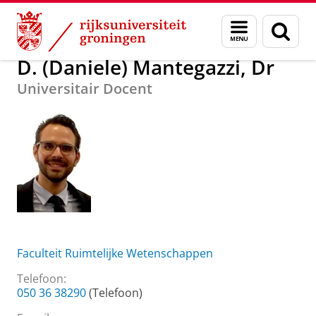
Skip
Skip
Over ons
D. (Daniele) Mantegazzi, Dr
Menu
Zoek
to
to
en
Content
Navigation
zoeken
D. (Daniele) Mantegazzi, Dr
Universitair Docent
Faculteit Ruimtelijke Wetenschappen
Telefoon:
050 36 38290
(Telefoon)