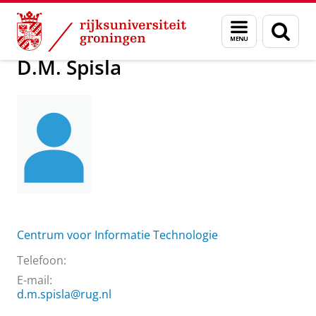
Skip
Skip
Over ons
D.M. Spisla
Menu
Zoek
to
to
en
Content
Navigation
zoeken
D.M. Spisla
Centrum voor Informatie Technologie
Telefoon:
E-mail:
d.m.spisla@rug.nl