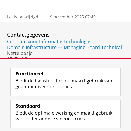
Laatst gewijzigd:
19 november 2025 07:49
Contactgegevens
Centrum voor Informatie Technologie
Domain Infrastructure — Managing Board Technical
Nettelbosje 1
9747 AJ Groningen
Nederland
Functioneel
Biedt de basisfuncties en maakt gebruik van
geanonimiseerde cookies.
F
L
R
I
Y
Volg de RUG
a
i
S
n
o
Standaard
c
n
S
s
u
Biedt de optimale werking en maakt gebruik
e
k
-
t
T
Studiekiezers
van onder andere videocookies.
b
e
f
a
u
Maatschappij/bedrijven
o
d
e
g
b