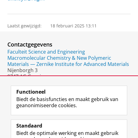
Laatst gewijzigd:
18 februari 2025 13:11
Contactgegevens
Faculteit Science and Engineering
Macromolecular Chemistry & New Polymeric
Materials — Zernike Institute for Advanced Materials
Nijenborgh 3
9747 AG Groningen
Nederland
Functioneel
Biedt de basisfuncties en maakt gebruik van
geanonimiseerde cookies.
F
L
R
I
Y
Volg de RUG
a
i
S
n
o
Standaard
c
n
S
s
u
Biedt de optimale werking en maakt gebruik
e
k
-
t
T
Studiekiezers