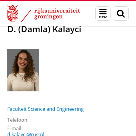
Skip
Skip
Over ons
D. (Damla) Kalayci
Menu
Zoek
to
to
en
Content
Navigation
zoeken
D. (Damla) Kalayci
Faculteit Science and Engineering
Telefoon:
E-mail:
d.kalayci@rug.nl