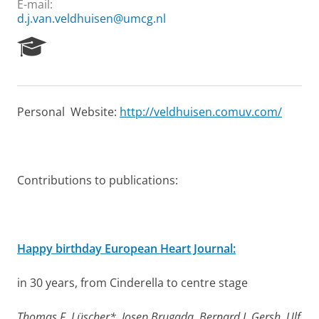
E-mail:
d.j.van.veldhuisen@umcg.nl
R
e
s
e
a
Personal Website:
http://veldhuisen.comuv.com/
r
c
h
P
o
Contributions to publications:
r
t
a
l
Happy birthday European Heart Journal:
in 30 years, from Cinderella to centre stage
Thomas F. Lüscher*, Josep Brugada, Bernard J. Gersh, Ulf