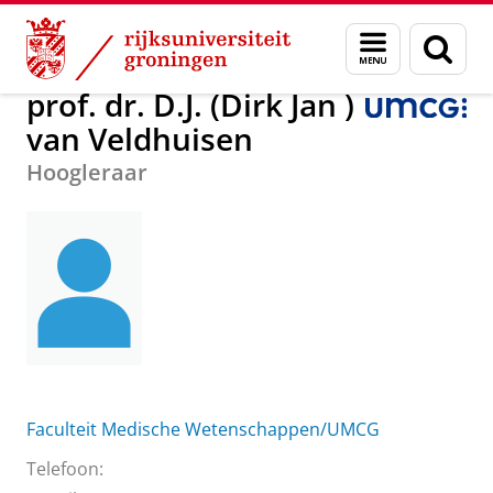
Skip
Skip
prof. dr. D.J. (Dirk Jan ) van Veldhuisen
Menu
Zoek
to
to
en
Content
Navigation
zoeken
prof. dr. D.J. (Dirk Jan )
van Veldhuisen
Hoogleraar
Faculteit Medische Wetenschappen/UMCG
Telefoon: