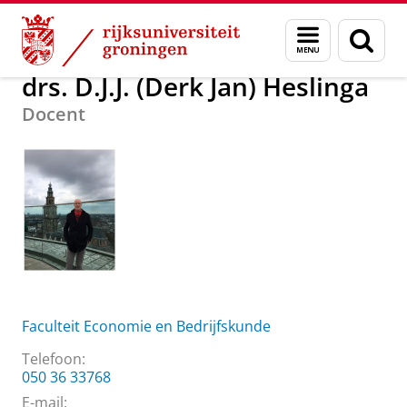
Skip
Skip
Over ons
drs. D.J.J. (Derk Jan) Heslinga
Menu
Zoek
to
to
en
Content
Navigation
zoeken
drs. D.J.J. (Derk Jan) Heslinga
Docent
Faculteit Economie en Bedrijfskunde
Telefoon:
050 36 33768
E-mail: