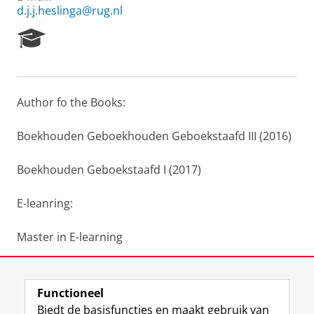
d.j.j.heslinga@rug.nl
R
e
s
e
a
Author fo the Books:
r
c
h
Boekhouden Geboekhouden Geboekstaafd III (2016)
P
o
Boekhouden Geboekstaafd I (2017)
r
t
E-leanring:
a
l
Master in E-learning
Teaching 2.0 (European E-learning project)
Functioneel
Laatst gewijzigd:
24 juni 2022 22:56
Biedt de basisfuncties en maakt gebruik van