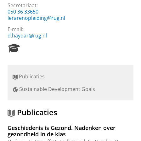
Secretariaat:
050 36 33650
lerarenopleiding@rug.nl
E-mail:
d.haydar@rug.nl
R
e
s
e
a
Publicaties
r
c
Sustainable Development Goals
h
P
o
r
Publicaties
t
a
Geschiedenis is Gezond. Nadenken over
l
gezondheid in de klas