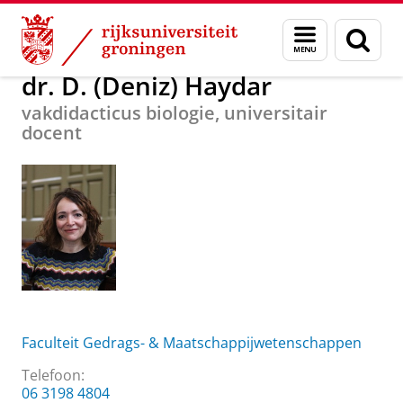
Skip
Skip
Over ons
dr. D. (Deniz) Haydar
Menu
Zoek
to
to
en
Content
Navigation
zoeken
dr. D. (Deniz) Haydar
vakdidacticus biologie, universitair
docent
Faculteit Gedrags- & Maatschappijwetenschappen
Telefoon:
06 3198 4804