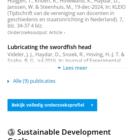
Huijgen, T.
,
Knoeff, R.
,
Hollewand, K.
,
Haydar, D.
,
Janssen, W. & Steenhuis, M.,
19-dec-2024
,
In:
KLEIO
(Tijdschrift van de vereniging van docenten in
geschiedenis en staatsinrichting in Nederland).
7
,
blz. 34-37
4 blz.
Onderzoeksoutput
:
Article
›
Lubricating the swordfish head
Videler, J. J.,
Haydar, D.
, Snoek, R., Hoving, H.-J. T. &
Szabo, B. G.,
jul-2016
,
In:
Journal of Experimental
Biology.
219
,
13
,
blz. 1953-1956
4 blz.
Lees meer
Onderzoeksoutput
:
Article
›
›
peer review
Alle (9) publicaties
What is natural?: The scale of cryptogenesis in
the North Atlantic Ocean
Haydar, D.
,
feb-2012
,
In:
Diversity and Distributions.
Bekijk volledig onderzoeksprofiel
18
,
2
,
blz. 101-110
10 blz.
Onderzoeksoutput
:
Review article
›
peer review
Introduced or glacial relict? Phylogeography
Sustainable Development
of the cryptogenic tunicate Molgula