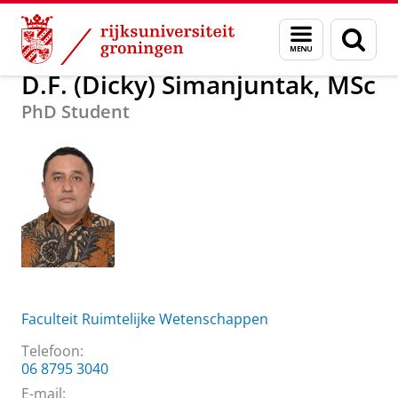
Skip
Skip
Over ons
D.F. (Dicky) Simanjuntak, MSc
Menu
Zoek
to
to
en
Content
Navigation
zoeken
D.F. (Dicky) Simanjuntak, MSc
PhD Student
Faculteit Ruimtelijke Wetenschappen
Telefoon:
06 8795 3040
E-mail: