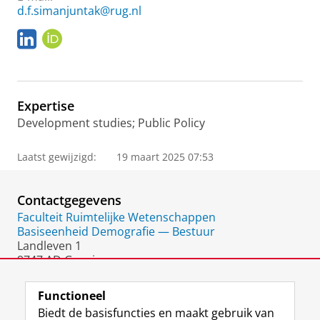
d.f.simanjuntak@rug.nl
L
O
i
R
n
C
k
I
e
D
Expertise
d
I
Development studies; Public Policy
n
Laatst gewijzigd:
19 maart 2025 07:53
Contactgegevens
Faculteit Ruimtelijke Wetenschappen
Basiseenheid Demografie — Bestuur
Landleven 1
9747 AD Groningen
Nederland
Functioneel
Biedt de basisfuncties en maakt gebruik van