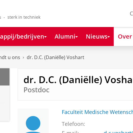
C
s - sterk in techniek
appij/bedrijven
Alumni
Nieuws
Over
ndt u ons
dr. D.C. (Daniëlle) Voshart
dr. D.C. (Daniëlle) Vosha
Postdoc
Faculteit Medische Weten
Telefoon: