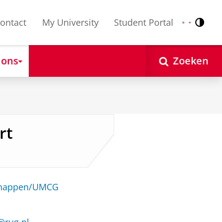
ontact
My University
Student Portal
Contr
Nederlands
English
 ons
Zoeken
rt
schappen/UMCG