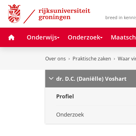
Skip
Skip
to
to
Content
Navigation
breed in kenni
Home
Onderwijs
Onderzoek
Maatsch
Over ons
Praktische zaken
Waar vi
dr. D.C. (Daniëlle) Voshart
Profiel
Onderzoek