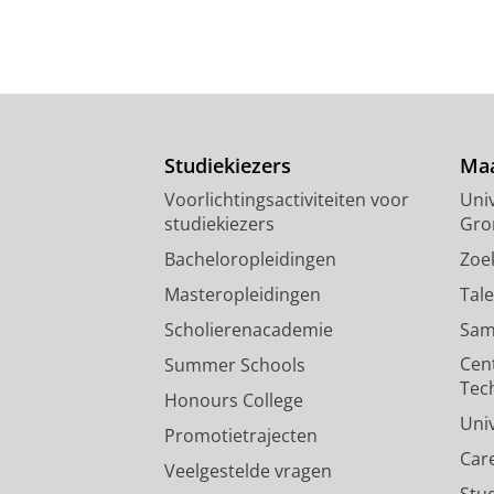
Studiekiezers
Maa
Voorlichtingsactiviteiten voor
Univ
studiekiezers
Gro
Bacheloropleidingen
Zoe
Masteropleidingen
Tal
Scholierenacademie
Sam
Cen
Summer Schools
Tec
Honours College
Uni
Promotietrajecten
Car
Veelgestelde vragen