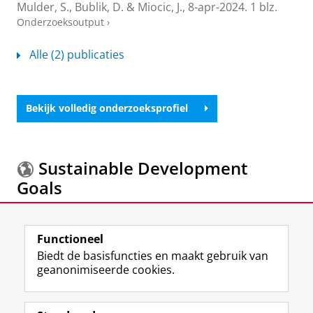
Mulder, S.
,
Bublik, D.
&
Miocic, J.
,
8-apr-2024
.
1 blz.
Onderzoeksoutput
›
Alle (2) publicaties
Bekijk volledig onderzoeksprofiel
Sustainable Development
Goals
Meer informatie over de
Sustainable Development
Functioneel
Goals.
Biedt de basisfuncties en maakt gebruik van
geanonimiseerde cookies.
F
L
R
I
Y
Volg de RUG
a
i
S
n
o