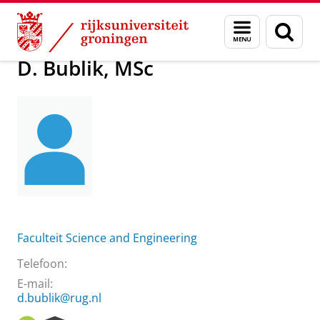
Skip
Skip
Over ons
D. Bublik, MSc
Menu
Zoek
to
to
en
Content
Navigation
zoeken
D. Bublik, MSc
Faculteit Science and Engineering
Telefoon:
E-mail:
d.bublik@rug.nl