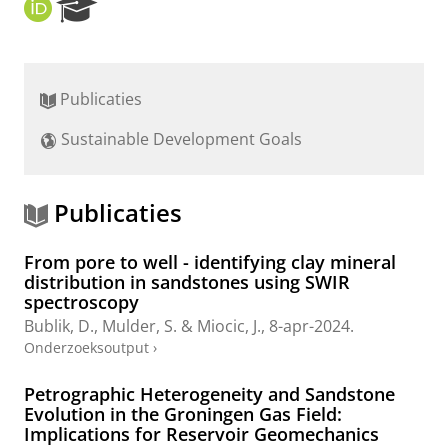
O
R
R
e
C
s
I
e
D
a
Publicaties
r
c
Sustainable Development Goals
h
P
o
r
Publicaties
t
a
From pore to well - identifying clay mineral
l
distribution in sandstones using SWIR
spectroscopy
Bublik, D.
,
Mulder, S.
&
Miocic, J.
,
8-apr-2024
.
Onderzoeksoutput
›
Petrographic Heterogeneity and Sandstone
Evolution in the Groningen Gas Field:
Implications for Reservoir Geomechanics