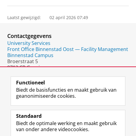
Laatst gewijzigd:
02 april 2026 07:49
Contactgegevens
University Services
Front Office Binnenstad Oost — Facility Management
Binnenstad Campus
Broerstraat 5
9712 CP Groningen
Nederland
Functioneel
Biedt de basisfuncties en maakt gebruik van
geanonimiseerde cookies.
F
L
R
I
Y
Volg de RUG
a
i
S
n
o
Standaard
c
n
S
s
u
Biedt de optimale werking en maakt gebruik
e
k
-
t
T
Studiekiezers
van onder andere videocookies.
b
e
f
a
u