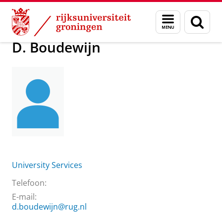
Skip
Skip
Over ons
D. Boudewijn
Menu
Zoek
to
to
en
Content
Navigation
zoeken
D. Boudewijn
University Services
Telefoon:
E-mail:
d.boudewijn@rug.nl