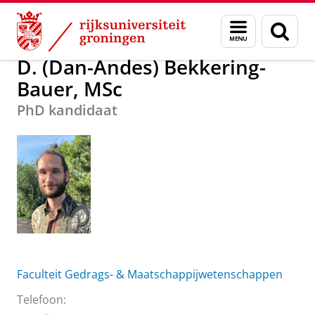
Skip
Skip
D. (Dan-Andes) Bekkering-Bauer, MSc
Menu
Zoek
to
to
en
Content
Navigation
zoeken
D. (Dan-Andes) Bekkering-
Bauer, MSc
PhD kandidaat
Faculteit Gedrags- & Maatschappijwetenschappen
Telefoon: