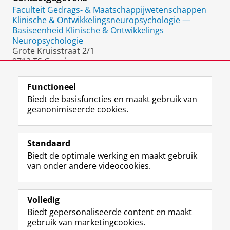
Faculteit Gedrags- & Maatschappijwetenschappen
Klinische & Ontwikkelingsneuropsychologie —
Basiseenheid Klinische & Ontwikkelings
Neuropsychologie
Grote Kruisstraat 2/1
9712 TS Groningen
Nederland
Functioneel
Biedt de basisfuncties en maakt gebruik van
geanonimiseerde cookies.
F
L
R
I
Y
Volg de RUG
a
i
S
n
o
Standaard
c
n
S
s
u
Biedt de optimale werking en maakt gebruik
e
k
-
t
T
Studiekiezers
van onder andere videocookies.
b
e
f
a
u
Maatschappij/bedrijven
o
d
e
g
b
o
I
e
r
e
Alumni
k
n
d
a
-
Volledig
p
-
R
m
k
Biedt gepersonaliseerde content en maakt
Over ons
a
p
i
-
a
gebruik van marketingcookies.
g
a
j
a
n