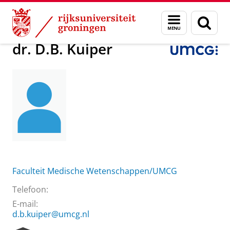
Skip
Skip
Over ons
dr. D.B. Kuiper
Menu
Zoek
to
to
en
Content
Navigation
zoeken
dr. D.B. Kuiper
Faculteit Medische Wetenschappen/UMCG
Telefoon:
E-mail:
d.b.kuiper@umcg.nl