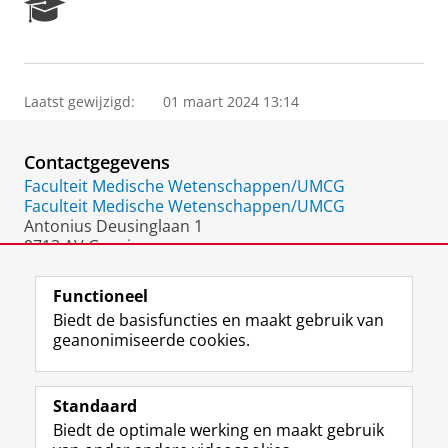
R
e
s
e
a
Laatst gewijzigd:
01 maart 2024 13:14
r
c
h
Contactgegevens
P
o
Faculteit Medische Wetenschappen/UMCG
r
Faculteit Medische Wetenschappen/UMCG
t
Antonius Deusinglaan 1
a
9713 AV Groningen
l
Nederland
Functioneel
Biedt de basisfuncties en maakt gebruik van
geanonimiseerde cookies.
F
L
R
I
Y
Volg de RUG
a
i
S
n
o
Standaard
c
n
S
s
u
Biedt de optimale werking en maakt gebruik
e
k
-
t
T
Studiekiezers