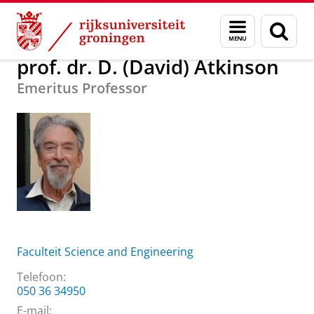
Skip
Skip
Over ons
prof. dr. D. (David) Atkinson
Menu
Zoek
to
to
en
Content
Navigation
zoeken
prof. dr. D. (David) Atkinson
Emeritus Professor
Faculteit Science and Engineering
Telefoon:
050 36 34950
E-mail: