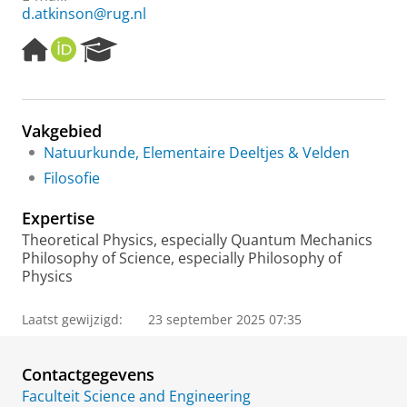
d.atkinson@rug.nl
H
O
R
o
R
e
m
C
s
e
I
e
p
D
a
Vakgebied
a
r
Natuurkunde, Elementaire Deeltjes & Velden
g
c
e
h
Filosofie
P
o
Expertise
r
Theoretical Physics, especially Quantum Mechanics
t
Philosophy of Science, especially Philosophy of
a
Physics
l
Laatst gewijzigd:
23 september 2025 07:35
Contactgegevens
Faculteit Science and Engineering