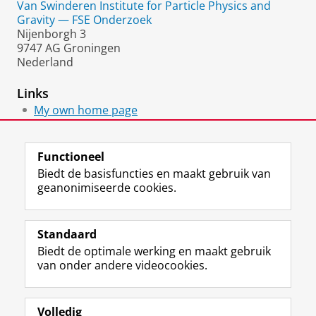
Van Swinderen Institute for Particle Physics and
Gravity — FSE Onderzoek
Nijenborgh 3
9747 AG Groningen
Nederland
Links
My own home page
Jeanne Peijnenburg's home page
Functioneel
Biedt de basisfuncties en maakt gebruik van
geanonimiseerde cookies.
F
L
R
I
Y
Volg de RUG
a
i
S
n
o
Standaard
c
n
S
s
u
Biedt de optimale werking en maakt gebruik
e
k
-
t
T
Studiekiezers
van onder andere videocookies.
b
e
f
a
u
Maatschappij/bedrijven
o
d
e
g
b
o
I
e
r
e
Alumni
k
n
d
a
-
Volledig