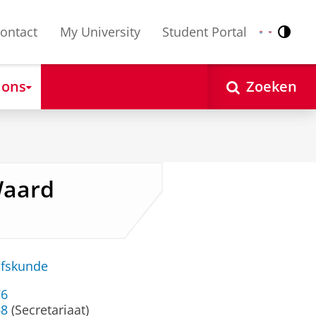
ontact
My University
Student Portal
Contr
Nederlands
English
 ons
Zoeken
 Waard
jfskunde
76
68
(Secretariaat)