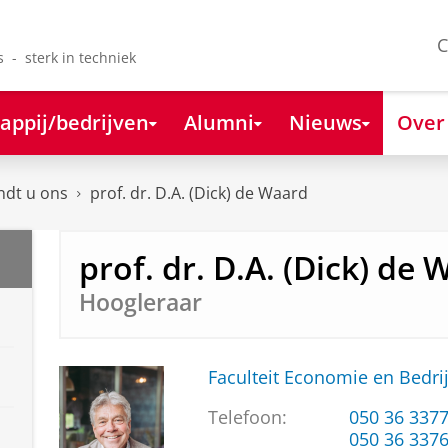
C
s - sterk in techniek
appij/bedrijven
Alumni
Nieuws
Over
ndt u ons
prof. dr. D.A. (Dick) de Waard
prof. dr. D.A. (Dick) de
Hoogleraar
Faculteit Economie en Bedri
Telefoon:
050 36 337
050 36 337