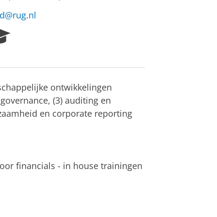
rd@rug.nl
R
e
s
e
a
chappelijke ontwikkelingen
r
c
governance, (3) auditing en
h
urzaamheid en corporate reporting
P
o
r
t
a
or financials - in house trainingen
l