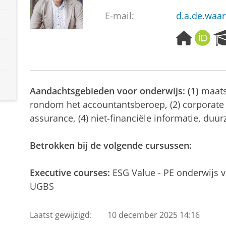
E-mail:
d.a.de.waa
H
O
o
R
m
C
e
I
p
D
Aandachtsgebieden voor onderwijs: (1)
maats
a
g
rondom het accountantsberoep, (2) corporate 
e
assurance, (4) niet-financiële informatie, du
Betrokken bij de volgende cursussen:
Executive courses:
ESG Value - PE onderwijs vo
UGBS
Laatst gewijzigd:
10 december 2025 14:16