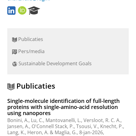
L
O
R
i
R
e
n
C
s
k
I
e
e
D
a
Publicaties
d
r
I
c
Pers/media
n
h
P
Sustainable Development Goals
o
r
t
a
Publicaties
l
Single-molecule identification of full-length
proteins with single-amino-acid resolution
using nanopores
Bonini, A.
,
Lu, C.
, Mantovanelli, L., Versloot, R. C. A.,
Jansen, A.
, O'Connell Stack, P., Tsousi, V., Knecht, P.,
Lang, K., Heron, A. &
Maglia, G.
,
8-jan-2026
,