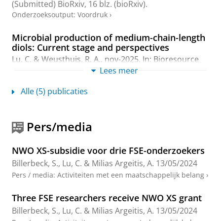
(Submitted)
BioRxiv
,
16 blz.
(bioRxiv).
Onderzoeksoutput
:
Voordruk
›
Microbial production of medium-chain-length
diols: Current stage and perspectives
Lu, C.
& Weusthuis, R. A.,
nov-2025
,
In:
Bioresource
Technology.
435
,
14 blz.
, 132932.
Lees meer
Onderzoeksoutput
:
Review article
›
peer review
Alle (5) publicaties
Role of multi-omics in aquaculture genetics
and breeding: current status and future
perspective
Pers/media
Yu, X., Faggion, S., Liu, Y., Wang, B., Zeng, Q.,
Lu, C.
,
Hu, J., Bargelloni, L., Fang, L. & Bao, Z.,
28-mei-2025
,
NWO XS-subsidie voor drie FSE-onderzoekers
In:
Science China Life Sciences.
14 blz.
Billerbeck, S.
,
Lu, C.
&
Milias Argeitis, A.
13/05/2024
Onderzoeksoutput
:
Review article
›
peer review
Pers / media
:
Activiteiten met een maatschappelijk belang
›
Toward single-molecule protein sequencing
using nanopores
Three FSE researchers receive NWO XS grant
Lu, C.
,
Bonini, A.
,
Viel, J. H.
&
Maglia, G.
,
17-mrt-2025
,
Billerbeck, S.
,
Lu, C.
&
Milias Argeitis, A.
13/05/2024
In:
Nature Biotechnology.
43
,
3
,
blz. 312-322
11 blz.