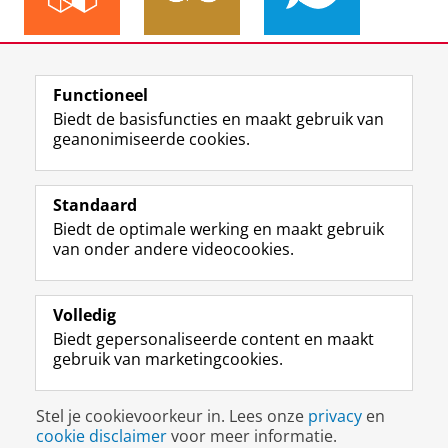
Meer informatie over de
Sustainable Development
Goals.
Functioneel
Biedt de basisfuncties en maakt gebruik van
geanonimiseerde cookies.
F
L
R
I
Y
Volg de RUG
a
i
S
n
o
Standaard
c
n
S
s
u
Biedt de optimale werking en maakt gebruik
e
k
-
t
T
Studiekiezers
van onder andere videocookies.
b
e
f
a
u
Maatschappij/bedrijven
o
d
e
g
b
o
I
e
r
e
Alumni
k
n
d
a
-
Volledig
p
-
R
m
k
Biedt gepersonaliseerde content en maakt
Over ons
a
p
i
-
a
gebruik van marketingcookies.
g
a
j
a
n
i
g
k
c
a
Disclaimer & Copyright
Privacy
Cookies
n
i
s
c
a
Stel je cookievoorkeur in. Lees onze
privacy
en
Inloggen
a
n
u
o
l
cookie disclaimer
voor meer informatie.