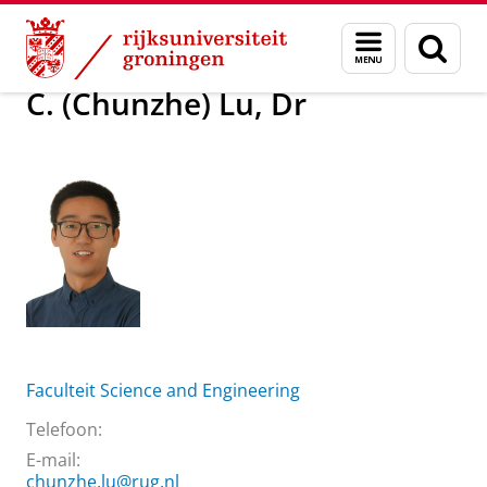
Skip
Skip
Over ons
C. (Chunzhe) Lu, Dr
Menu
Zoek
to
to
en
Content
Navigation
zoeken
C. (Chunzhe) Lu, Dr
Faculteit Science and Engineering
Telefoon:
E-mail:
chunzhe.lu@rug.nl