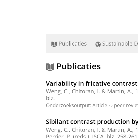
Publicaties
Sustainable 
Publicaties
Variability in fricative cont
Weng, C.
, Chitoran, I. &
Martin, A.
,
1
blz.
Onderzoeksoutput
:
Article
›
›
peer revi
Sibilant contrast production 
Weng, C.
, Chitoran, I. &
Martin, A.
,
Perrier, P. (reds.).
ISCA
,
blz. 258-261