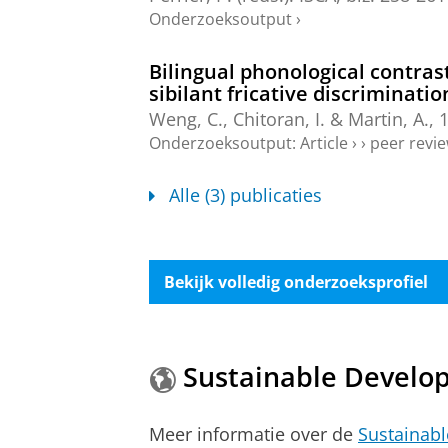
Onderzoeksoutput
›
Bilingual phonological contra
sibilant fricative discriminatio
Weng, C.
, Chitoran, I. &
Martin, A.
,
1
Onderzoeksoutput
:
Article
›
›
peer revi
Alle (3) publicaties
Bekijk volledig onderzoeksprofiel
Sustainable Develo
Meer informatie over de
Sustainab