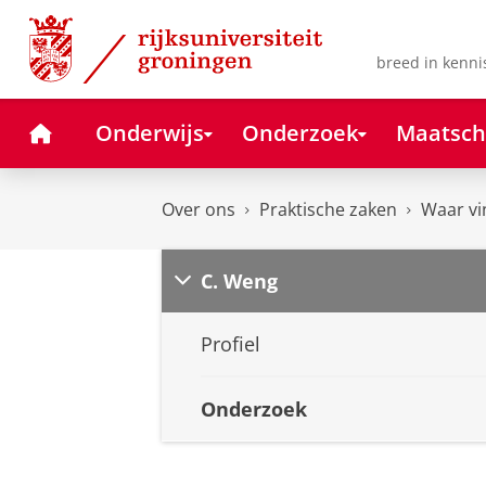
Skip
Skip
to
to
Content
Navigation
breed in kenni
Home
Onderwijs
Onderzoek
Maatsch
Over ons
Praktische zaken
Waar vi
C. Weng
Profiel
Onderzoek