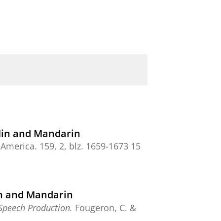
 Min and Mandarin
f America.
159
,
2
,
blz. 1659-1673
15
in and Mandarin
Speech Production.
Fougeron, C. &