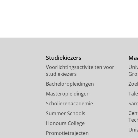
Studiekiezers
Maa
Voorlichtingsactiviteiten voor
Univ
studiekiezers
Gro
Bacheloropleidingen
Zoe
Masteropleidingen
Tal
Scholierenacademie
Sam
Cen
Summer Schools
Tec
Honours College
Uni
Promotietrajecten