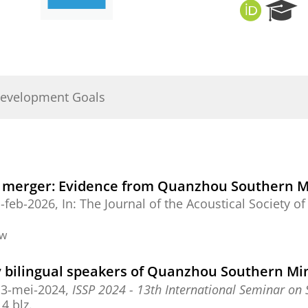
O
R
R
e
C
s
I
e
D
a
r
Development Goals
c
h
P
o
r
t
rast merger: Evidence from Quanzhou Southern
a
-feb-2026
,
In:
The Journal of the Acoustical Society o
l
ew
by bilingual speakers of Quanzhou Southern M
13-mei-2024
,
ISSP 2024 - 13th International Seminar on 
4 blz.