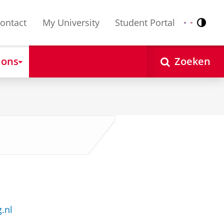
ontact
My University
Student Portal
Contr
Nederlands
English
 ons
Zoeken
.nl