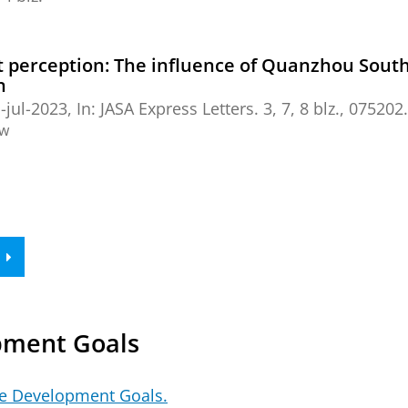
st perception: The influence of Quanzhou Sou
n
-jul-2023
,
In:
JASA Express Letters.
3
,
7
,
8 blz.
, 075202.
ew
pment Goals
le Development Goals.