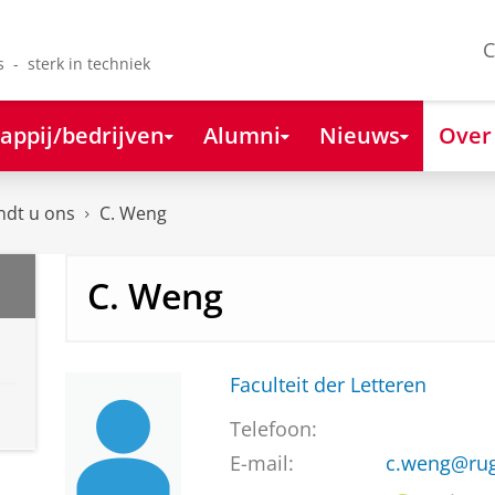
C
s - sterk in techniek
appij/bedrijven
Alumni
Nieuws
Over
ndt u ons
C. Weng
C. Weng
Faculteit der Letteren
Telefoon:
E-mail:
c.weng@rug