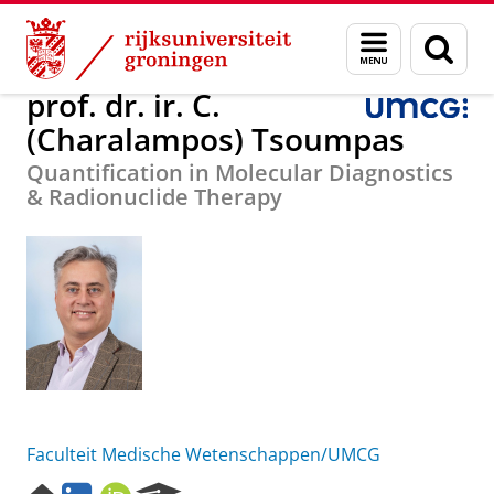
Skip
Skip
prof. dr. ir. C. (Charalampos) Tsoumpas
Menu
Zoek
to
to
en
Content
Navigation
zoeken
prof. dr. ir. C.
(Charalampos) Tsoumpas
Quantification in Molecular Diagnostics
& Radionuclide Therapy
Faculteit Medische Wetenschappen/UMCG