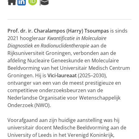
H
L
O
R
o
i
R
e
m
n
C
s
e
k
I
e
p
e
D
a
Prof. dr. ir. Charalampos (Harry) Tsoumpas
is sinds
a
d
r
g
I
c
2021 hoogleraar
Kwantificatie in Moleculaire
e
n
h
Diagnostiek en Radionuclidentherapie
aan de
P
Rijksuniversiteit Groningen, verbonden aan de
o
afdeling Nucleaire Geneeskunde en Moleculaire
r
Beeldvorming van het Universitair Medisch Centrum
t
a
Groningen. Hij is
Vici-laureaat
(2025–2030),
l
ontvanger van een van de meest prestigieuze en
competitieve onderzoeksbeurzen van de
Nederlandse Organisatie voor Wetenschappelijk
Onderzoek (NWO).
Voorafgaand aan zijn huidige aanstelling was hij
universitair docent Medische Beeldvorming aan de
University of Leeds in het Verenigd Koninkrijk,