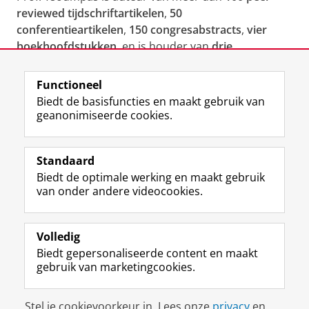
reviewed tijdschriftartikelen
,
50
conferentieartikelen
,
150 congresabstracts
,
vier
boekhoofdstukken
, en is houder van
drie
internationale patenten
.
Functioneel
Laatst gewijzigd:
27 juli 2025 08:00
Biedt de basisfuncties en maakt gebruik van
geanonimiseerde cookies.
F
L
R
I
Y
Volg de RUG
a
i
S
n
o
Standaard
c
n
S
s
u
Biedt de optimale werking en maakt gebruik
e
k
-
t
T
Studiekiezers
van onder andere videocookies.
b
e
f
a
u
Maatschappij/bedrijven
o
d
e
g
b
o
I
e
r
e
Alumni
k
n
d
a
-
Volledig
p
-
R
m
k
Biedt gepersonaliseerde content en maakt
Over ons
a
p
i
-
a
gebruik van marketingcookies.
g
a
j
a
n
i
g
k
c
a
Disclaimer & Copyright
Privacy
Cookies
n
i
s
c
a
Stel je cookievoorkeur in. Lees onze
privacy
en