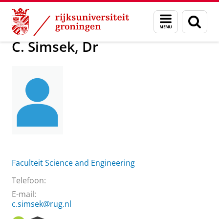
Skip
Skip
Over ons
C. Simsek, Dr
Menu
Zoek
to
to
en
Content
Navigation
zoeken
C. Simsek, Dr
Faculteit Science and Engineering
Telefoon:
E-mail:
c.simsek@rug.nl