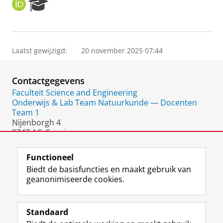
O
R
R
e
C
s
I
e
D
a
Laatst gewijzigd:
20 november 2025 07:44
r
c
h
Contactgegevens
P
o
Faculteit Science and Engineering
r
Onderwijs & Lab Team Natuurkunde — Docenten
t
Team 1
a
Nijenborgh 4
l
9747 AG Groningen
Nederland
Functioneel
Biedt de basisfuncties en maakt gebruik van
geanonimiseerde cookies.
F
L
R
I
Y
Volg de RUG
a
i
S
n
o
Standaard
c
n
S
s
u