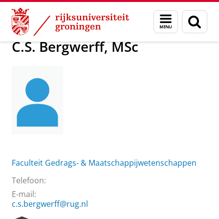
Skip
Skip
Over ons
C.S. Bergwerff, MSc
Menu
Zoek
to
to
en
Content
Navigation
zoeken
C.S. Bergwerff, MSc
Faculteit Gedrags- & Maatschappijwetenschappen
Telefoon:
E-mail:
c.s.bergwerff@rug.nl