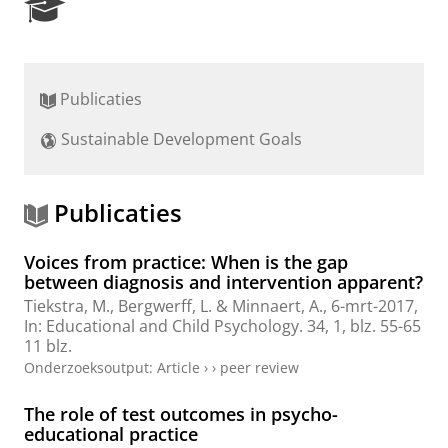
R
e
s
e
a
Publicaties
r
c
Sustainable Development Goals
h
P
o
r
Publicaties
t
a
Voices from practice: When is the gap
l
between diagnosis and intervention apparent?
Tiekstra, M.,
Bergwerff, L.
&
Minnaert, A.
,
6-mrt-2017
,
In:
Educational and Child Psychology.
34
,
1
,
blz. 55-65
11 blz.
Onderzoeksoutput
:
Article
›
›
peer review
The role of test outcomes in psycho-
educational practice