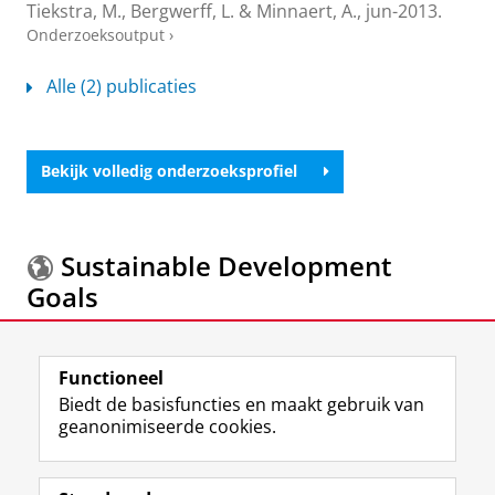
Tiekstra, M.,
Bergwerff, L.
&
Minnaert, A.
,
jun-2013
.
Onderzoeksoutput
›
Alle (2) publicaties
Bekijk volledig onderzoeksprofiel
Sustainable Development
Goals
Meer informatie over de
Sustainable Development
Functioneel
Goals.
Biedt de basisfuncties en maakt gebruik van
geanonimiseerde cookies.
F
L
R
I
Y
Volg de RUG
a
i
S
n
o