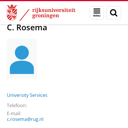
Skip
Skip
Over ons
C. Rosema
Menu
Zoek
to
to
en
Content
Navigation
zoeken
C. Rosema
University Services
Telefoon:
E-mail:
c.rosema@rug.nl