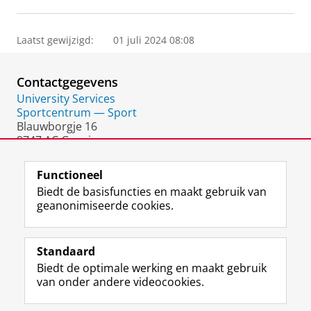
Laatst gewijzigd:
01 juli 2024 08:08
Contactgegevens
University Services
Sportcentrum — Sport
Blauwborgje 16
9747 AC Groningen
Nederland
Functioneel
Biedt de basisfuncties en maakt gebruik van
geanonimiseerde cookies.
F
L
R
I
Y
Volg de RUG
a
i
S
n
o
Standaard
c
n
S
s
u
Biedt de optimale werking en maakt gebruik
e
k
-
t
T
Studiekiezers
van onder andere videocookies.
b
e
f
a
u
Maatschappij/bedrijven
o
d
e
g
b