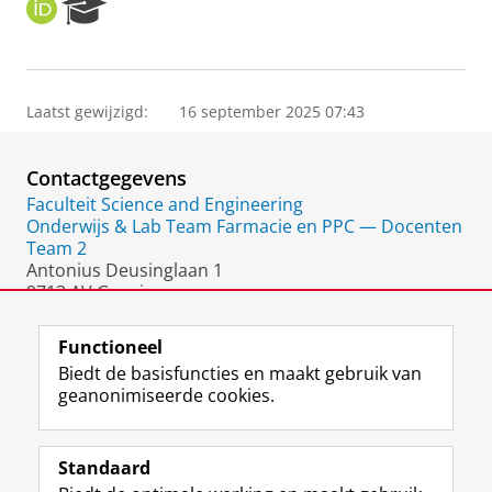
O
R
R
e
C
s
I
e
D
a
Laatst gewijzigd:
16 september 2025 07:43
r
c
h
Contactgegevens
P
o
Faculteit Science and Engineering
r
Onderwijs & Lab Team Farmacie en PPC — Docenten
t
Team 2
a
Antonius Deusinglaan 1
l
9713 AV Groningen
Nederland
Functioneel
Biedt de basisfuncties en maakt gebruik van
geanonimiseerde cookies.
F
L
R
I
Y
Volg de RUG
a
i
S
n
o
Standaard
c
n
S
s
u