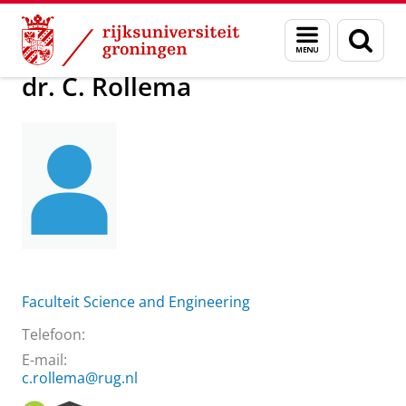
Skip
Skip
Over ons
dr. C. Rollema
Menu
Zoek
to
to
en
Content
Navigation
zoeken
dr. C. Rollema
Faculteit Science and Engineering
Telefoon:
E-mail:
c.rollema@rug.nl