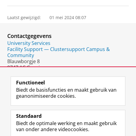
Laatst gewijzigd:
01 mei 2024 08:07
Contactgegevens
University Services
Facility Support — Clustersupport Campus &
Community
Blauwborgje 8
9747 AC Groningen
Nederland
Functioneel
Biedt de basisfuncties en maakt gebruik van
geanonimiseerde cookies.
F
L
R
I
Y
Volg de RUG
a
i
S
n
o
Standaard
c
n
S
s
u
Biedt de optimale werking en maakt gebruik
e
k
-
t
T
Studiekiezers
van onder andere videocookies.
b
e
f
a
u