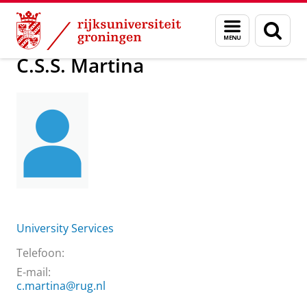
Skip
Skip
Over ons
C.S.S. Martina
Menu
Zoek
to
to
en
Content
Navigation
zoeken
C.S.S. Martina
University Services
Telefoon:
E-mail:
c.martina@rug.nl