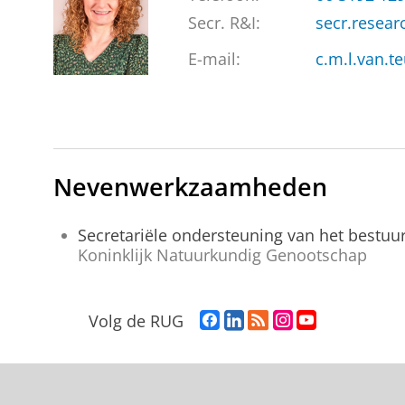
Secr. R&I:
secr.resear
E-mail:
c.m.l.van.t
Nevenwerkzaamheden
Secretariële ondersteuning van het bestuu
Koninklijk Natuurkundig Genootschap
F
L
R
I
Y
Volg de RUG
a
i
S
n
o
c
n
S
s
u
e
k
-
t
T
b
e
f
a
u