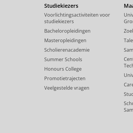
Studiekiezers
Maa
Voorlichtingsactiviteiten voor
Univ
studiekiezers
Gro
Bacheloropleidingen
Zoe
Masteropleidingen
Tal
Scholierenacademie
Sam
Cen
Summer Schools
Tec
Honours College
Uni
Promotietrajecten
Car
Veelgestelde vragen
Stu
Sch
Sam