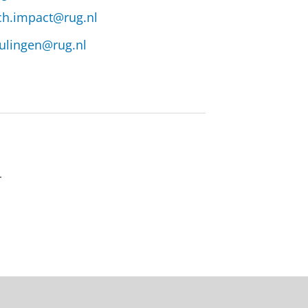
ch.impact@rug.nl
eulingen@rug.nl
r