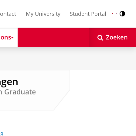
ontact
My University
Student Portal
Contr
Nederlands
English
 ons
Zoeken
ngen
n Graduate
98