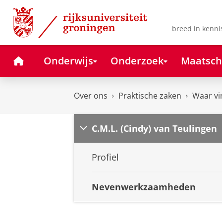
Skip
Skip
to
to
Content
Navigation
breed in kenni
Home
Onderwijs
Onderzoek
Maatsch
Over ons
Praktische zaken
Waar vi
C.M.L. (Cindy) van Teulingen
Profiel
Nevenwerkzaamheden