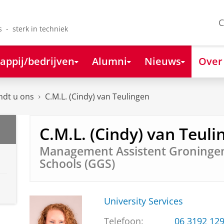
C
s - sterk in techniek
appij/bedrijven
Alumni
Nieuws
Over
ndt u ons
C.M.L. (Cindy) van Teulingen
C.M.L. (Cindy) van Teuli
Management Assistent Groninge
Schools (GGS)
University Services
Telefoon:
06 3192 12