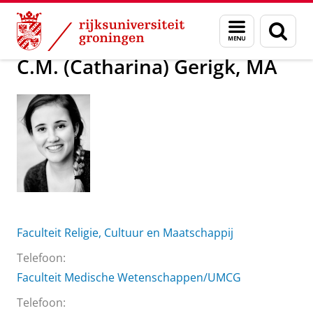
Skip
Skip
Over ons
C.M. (Catharina) Gerigk, MA
Menu
Zoek
to
to
en
Content
Navigation
zoeken
C.M. (Catharina) Gerigk, MA
Faculteit Religie, Cultuur en Maatschappij
Telefoon:
Faculteit Medische Wetenschappen/UMCG
Telefoon: