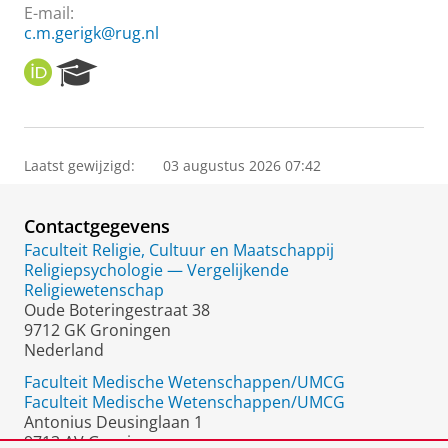
E-mail:
c.m.gerigk@rug.nl
O
R
R
e
C
s
I
e
D
a
Laatst gewijzigd:
03 augustus 2026 07:42
r
c
h
Contactgegevens
P
o
Faculteit Religie, Cultuur en Maatschappij
r
Religiepsychologie — Vergelijkende
t
Religiewetenschap
a
Oude Boteringestraat 38
l
9712 GK Groningen
Nederland
Faculteit Medische Wetenschappen/UMCG
Faculteit Medische Wetenschappen/UMCG
Antonius Deusinglaan 1
9713 AV Groningen