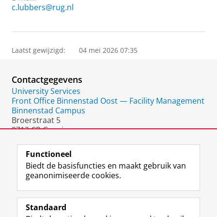
c.lubbers@rug.nl
Laatst gewijzigd:
04 mei 2026 07:35
Contactgegevens
University Services
Front Office Binnenstad Oost — Facility Management
Binnenstad Campus
Broerstraat 5
9712 CP Groningen
Nederland
Functioneel
Biedt de basisfuncties en maakt gebruik van
geanonimiseerde cookies.
F
L
R
I
Y
Volg de RUG
a
i
S
n
o
Standaard
c
n
S
s
u