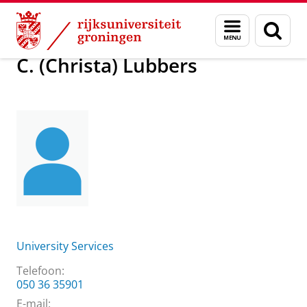
Skip
Skip
Over ons
C. (Christa) Lubbers
Menu
Zoek
to
to
en
Content
Navigation
zoeken
C. (Christa) Lubbers
University Services
Telefoon:
050 36 35901
E-mail: