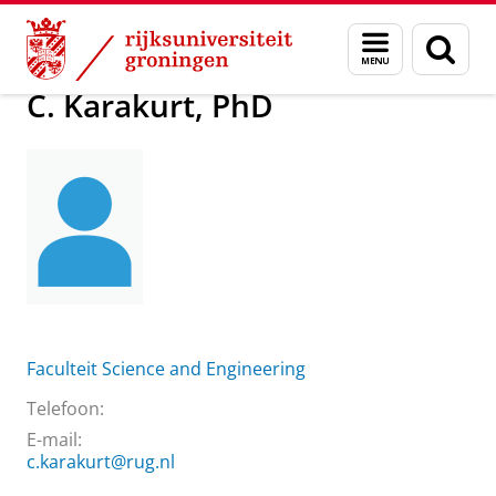
Skip
Skip
Over ons
C. Karakurt, PhD
Menu
Zoek
to
to
en
Content
Navigation
zoeken
C. Karakurt, PhD
Faculteit Science and Engineering
Telefoon:
E-mail:
c.karakurt@rug.nl