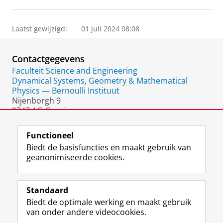
Laatst gewijzigd:
01 juli 2024 08:08
Contactgegevens
Faculteit Science and Engineering
Dynamical Systems, Geometry & Mathematical
Physics — Bernoulli Instituut
Nijenborgh 9
9747 AG Groningen
Nederland
Functioneel
Biedt de basisfuncties en maakt gebruik van
geanonimiseerde cookies.
F
L
R
I
Y
Volg de RUG
a
i
S
n
o
Standaard
c
n
S
s
u
Biedt de optimale werking en maakt gebruik
e
k
-
t
T
Studiekiezers
van onder andere videocookies.
b
e
f
a
u