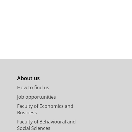
ehung
,
p. 113-129
16 p.
About us
How to find us
Job opportunities
Faculty of Economics and
Business
Faculty of Behavioural and
Social Sciences