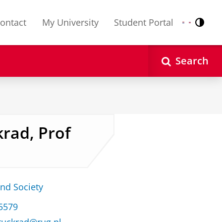
ontact
My University
Student Portal
Contr
Nederlands
English
Search
krad, Prof
and Society
35579