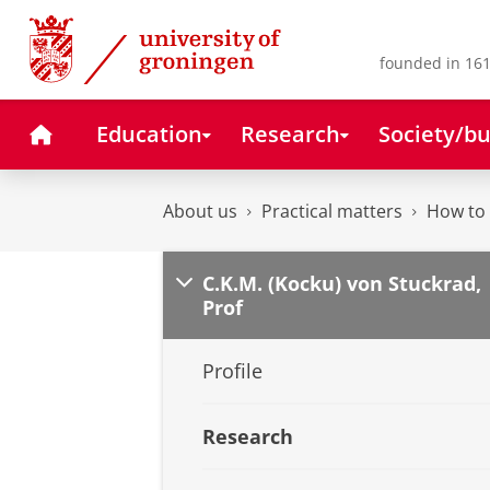
Skip
Skip
to
to
Content
Navigation
founded in 161
Home
Education
Research
Society/bu
About us
Practical matters
How to 
C.K.M. (Kocku) von Stuckrad,
Prof
Profile
Research