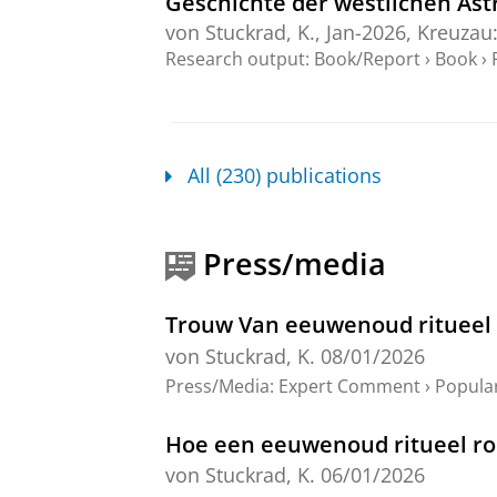
Geschichte der westlichen Ast
von Stuckrad, K.
,
Jan-2026
, Kreuzau
Research output
:
Book/Report
›
Book
›
P
Mitweltwissen
von Stuckrad, K.
,
Jul-2026
,
In:
Evolv
Research output
:
Contribution to journ
All (230) publications
Genealogien des Undenkbaren: 
Herausforderungen
Press/media
von Stuckrad, K.
,
2-Oct-2025
,
In:
Zei
Research output
:
Contribution to journ
Trouw Van eeuwenoud ritueel 
von Stuckrad, K.
08/01/2026
Genealogies of the ‘Unthinkable
Press/Media
:
Expert Comment
›
Popula
von Stuckrad, K.
,
23-Oct-2025
,
In:
La
Research output
:
Contribution to journ
Hoe een eeuwenoud ritueel ro
von Stuckrad, K.
06/01/2026
Religiöse Manifestationen in 