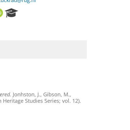
tuckrad@rug.nl
O
R
R
e
C
s
I
e
D
a
r
c
h
P
o
r
t
a
ered.
Jonhston, J., Gibson, M.,
l
 Heritage Studies Series; vol. 12).