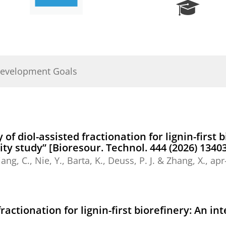
R
e
s
e
a
r
Development Goals
c
h
P
o
r
t
of diol-assisted fractionation for lignin-first 
a
ty study” [Bioresour. Technol. 444 (2026) 1340
l
iang, C.
, Nie, Y., Barta, K.,
Deuss, P. J.
& Zhang, X.,
apr
 fractionation for lignin-first biorefinery: An 