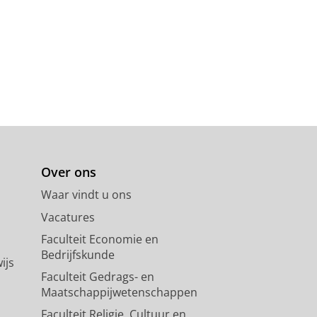
Over ons
Waar vindt u ons
Vacatures
Faculteit Economie en
Bedrijfskunde
ijs
Faculteit Gedrags- en
Maatschappijwetenschappen
Faculteit Religie, Cultuur en