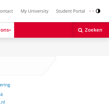
ontact
My University
Student Portal
Contr
Nederlands
English
 ons
Zoeken
ering
84
.nl