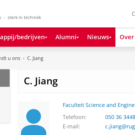
C
s - sterk in techniek
appij/bedrijven
Alumni
Nieuws
Over
ndt u ons
C. Jiang
C. Jiang
Faculteit Science and Engine
Telefoon:
050 36 344
E-mail:
c.jiang@rug