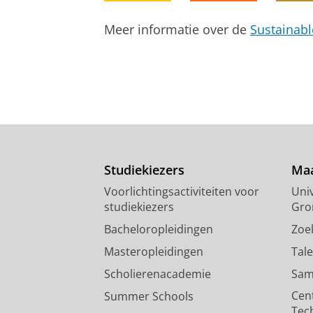
Meer informatie over de
Sustainab
Studiekiezers
Maa
Voorlichtingsactiviteiten voor
Univ
studiekiezers
Gro
Bacheloropleidingen
Zoe
Masteropleidingen
Tal
Scholierenacademie
Sam
Cen
Summer Schools
Tec