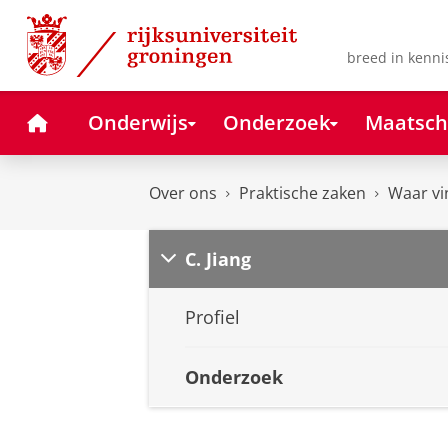
Skip
Skip
to
to
Content
Navigation
breed in kenni
Home
Onderwijs
Onderzoek
Maatsch
Over ons
Praktische zaken
Waar vi
C. Jiang
Profiel
Onderzoek