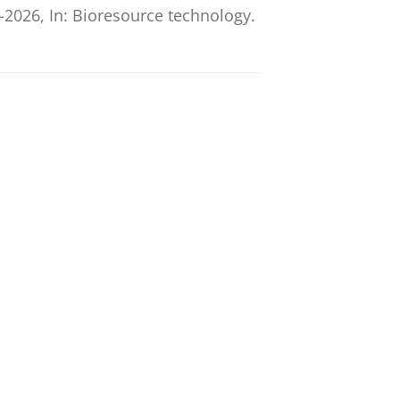
-2026
,
In:
Bioresource technology.
ars to Formate: Review and
5
,
In:
Chemsuschem.
18
,
14
,
20 blz.
,
 AEM Water Electrolyzer
akou, V.
,
14-okt-2025
,
In:
Advanced