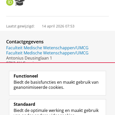
O
R
R
e
C
s
I
e
D
a
Laatst gewijzigd:
14 april 2026 07:53
r
c
h
Contactgegevens
P
o
Faculteit Medische Wetenschappen/UMCG
r
Faculteit Medische Wetenschappen/UMCG
t
Antonius Deusinglaan 1
a
9713 AV Groningen
l
Nederland
Functioneel
Biedt de basisfuncties en maakt gebruik van
geanonimiseerde cookies.
F
L
R
I
Y
Volg de RUG
a
i
S
n
o
Standaard
c
n
S
s
u
Biedt de optimale werking en maakt gebruik
e
k
-
t
T
Studiekiezers