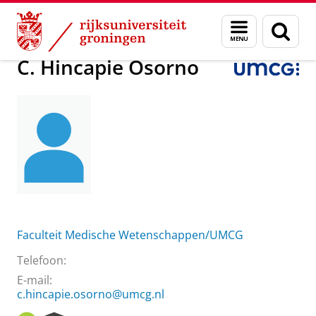
Skip
Skip
Over ons
C. Hincapie Osorno
Menu
Zoek
to
to
en
Content
Navigation
zoeken
C. Hincapie Osorno
Faculteit Medische Wetenschappen/UMCG
Telefoon:
E-mail:
c.hincapie.osorno@umcg.nl