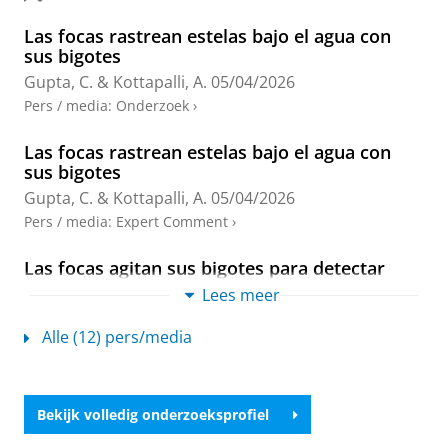
Las focas rastrean estelas bajo el agua con
sus bigotes
Gupta, C.
&
Kottapalli, A.
05/04/2026
Pers / media
:
Onderzoek
›
Las focas rastrean estelas bajo el agua con
sus bigotes
Gupta, C.
&
Kottapalli, A.
05/04/2026
Pers / media
:
Expert Comment
›
Las focas agitan sus bigotes para detectar
estelas submarinas
Lees meer
Gupta, C.
&
Kottapalli, A.
04/04/2026
Alle (12) pers/media
Pers / media
:
Onderzoek
›
Seals' Intricate and Sensitive Whiskers Could
One Day Help Robotics Navigate In the Dark
Bekijk volledig onderzoeksprofiel
Gupta, C.
&
Kottapalli, A.
31/03/2026