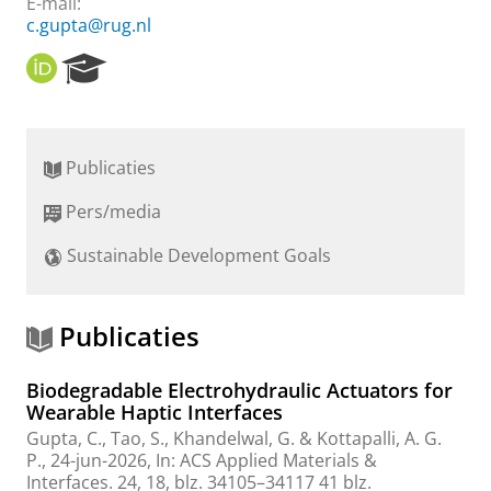
E-mail:
c.gupta@rug.nl
O
R
R
e
C
s
I
e
D
a
Publicaties
r
c
Pers/media
h
P
Sustainable Development Goals
o
r
t
a
Publicaties
l
Biodegradable Electrohydraulic Actuators for
Wearable Haptic Interfaces
Gupta, C.
,
Tao, S.
, Khandelwal, G. &
Kottapalli, A. G.
P.
,
24-jun-2026
,
In:
ACS Applied Materials &
Interfaces.
24
,
18
,
blz. 34105–34117
41 blz.