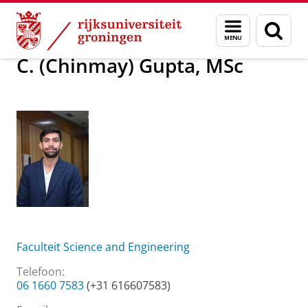
Skip
Skip
Over ons
C. (Chinmay) Gupta, MSc
Menu
Zoek
to
to
en
Content
Navigation
zoeken
C. (Chinmay) Gupta, MSc
Faculteit Science and Engineering
Telefoon:
06 1660 7583
(+31 616607583)