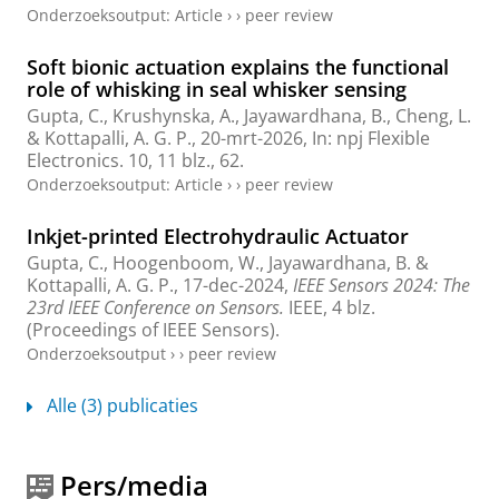
Onderzoeksoutput
:
Article
›
›
peer review
Soft bionic actuation explains the functional
role of whisking in seal whisker sensing
Gupta, C.
,
Krushynska, A.
,
Jayawardhana, B.
,
Cheng, L.
&
Kottapalli, A. G. P.
,
20-mrt-2026
,
In:
npj Flexible
Electronics.
10
,
11 blz.
, 62.
Onderzoeksoutput
:
Article
›
›
peer review
Inkjet-printed Electrohydraulic Actuator
Gupta, C.
, Hoogenboom, W.,
Jayawardhana, B.
&
Kottapalli, A. G. P.
,
17-dec-2024
,
IEEE Sensors 2024: The
23rd IEEE Conference on Sensors.
IEEE
,
4 blz.
(Proceedings of IEEE Sensors).
Onderzoeksoutput
›
›
peer review
Alle (3) publicaties
Pers/media