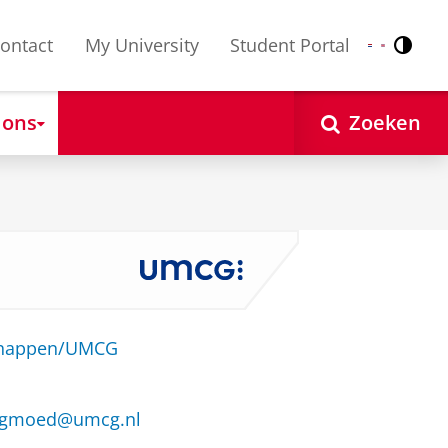
ontact
My University
Student Portal
Contr
Nederlands
English
 ons
Zoeken
schappen/UMCG
oogmoed@umcg.nl