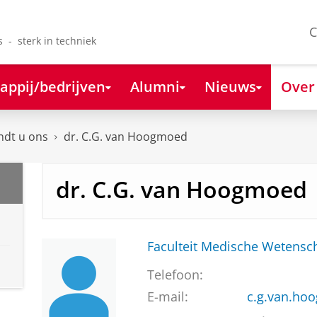
C
s - sterk in techniek
appij/bedrijven
Alumni
Nieuws
Over
ndt u ons
dr. C.G. van Hoogmoed
dr. C.G. van Hoogmoed
Faculteit Medische Weten
Telefoon:
E-mail:
c.g.van.h