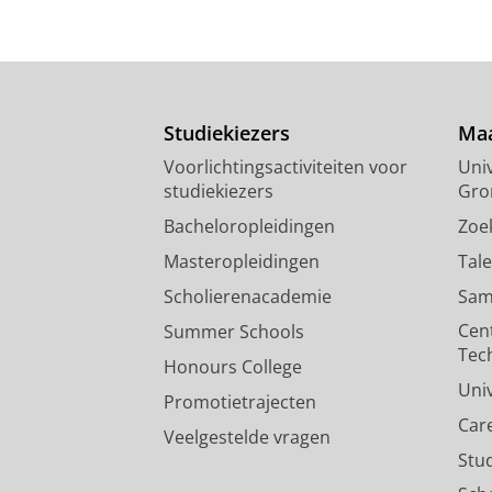
Studiekiezers
Maa
Voorlichtingsactiviteiten voor
Univ
studiekiezers
Gro
Bacheloropleidingen
Zoe
Masteropleidingen
Tal
Scholierenacademie
Sam
Cen
Summer Schools
Tec
Honours College
Uni
Promotietrajecten
Car
Veelgestelde vragen
Stu