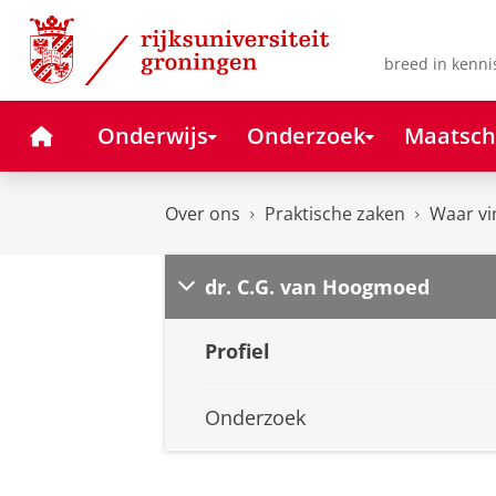
Skip
Skip
to
to
Content
Navigation
breed in kenni
Home
Onderwijs
Onderzoek
Maatsch
Over ons
Praktische zaken
Waar vi
dr. C.G. van Hoogmoed
Profiel
Onderzoek