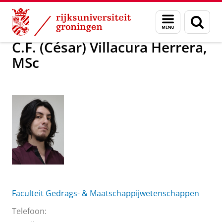
Skip
Skip
Over ons
C.F. (César) Villacura Herrera, MSc
Menu
Zoek
to
to
en
Content
Navigation
zoeken
C.F. (César) Villacura Herrera,
MSc
Faculteit Gedrags- & Maatschappijwetenschappen
Telefoon: