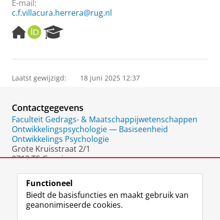
E-mail:
c.f.villacura.herrera@rug.nl
H
O
R
o
R
e
m
C
s
e
I
e
p
D
a
Laatst gewijzigd:
18 juni 2025 12:37
a
r
g
c
e
h
Contactgegevens
P
o
Faculteit Gedrags- & Maatschappijwetenschappen
r
Ontwikkelingspsychologie — Basiseenheid
t
Ontwikkelings Psychologie
a
Grote Kruisstraat 2/1
l
9712 TS Groningen
Nederland
Functioneel
Biedt de basisfuncties en maakt gebruik van
geanonimiseerde cookies.