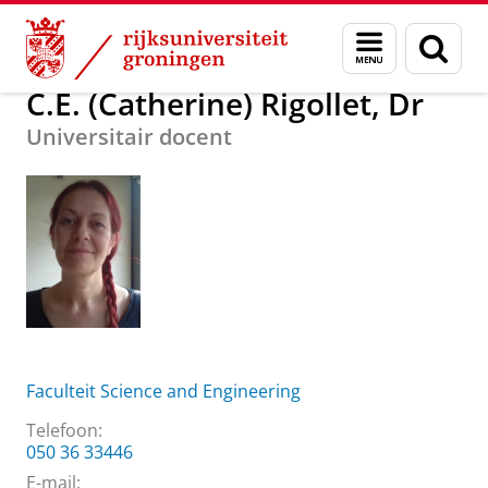
Skip
Skip
Over ons
C.E. (Catherine) Rigollet, Dr
Menu
Zoek
to
to
en
Content
Navigation
zoeken
C.E. (Catherine) Rigollet, Dr
Universitair docent
Faculteit Science and Engineering
Telefoon:
050 36 33446
E-mail: