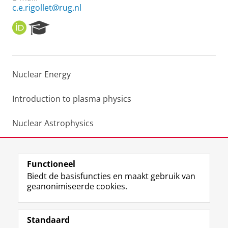
c.e.rigollet@rug.nl
O
R
R
e
C
s
I
e
D
a
Nuclear Energy
r
c
h
Introduction to plasma physics
P
o
Nuclear Astrophysics
r
t
Nuclear power technology
a
l
Functioneel
Laatst gewijzigd:
24 juni 2022 23:31
Biedt de basisfuncties en maakt gebruik van
geanonimiseerde cookies.
F
L
R
I
Y
Volg de RUG
a
i
S
n
o
Standaard
c
n
S
s
u