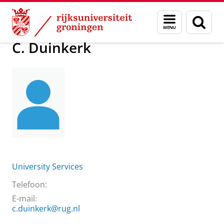
Skip
Skip
Over ons
C. Duinkerk
Menu
Zoek
to
to
en
Content
Navigation
zoeken
C. Duinkerk
University Services
Telefoon:
E-mail:
c.duinkerk@rug.nl