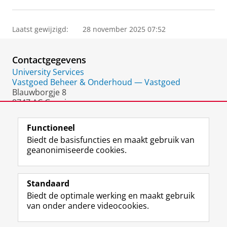
Laatst gewijzigd:
28 november 2025 07:52
Contactgegevens
University Services
Vastgoed Beheer & Onderhoud — Vastgoed
Blauwborgje 8
9747 AC Groningen
Nederland
Functioneel
Biedt de basisfuncties en maakt gebruik van
geanonimiseerde cookies.
F
L
R
I
Y
Volg de RUG
a
i
S
n
o
Standaard
c
n
S
s
u
Biedt de optimale werking en maakt gebruik
e
k
-
t
T
Studiekiezers
van onder andere videocookies.
b
e
f
a
u
Maatschappij/bedrijven
o
d
e
g
b