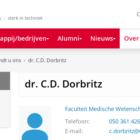
C
s - sterk in techniek
appij/bedrijven
Alumni
Nieuws
Over
ndt u ons
dr. C.D. Dorbritz
dr. C.D. Dorbritz
Faculteit Medische Weten
Telefoon:
050 361 42
E-mail:
c.dorbritz