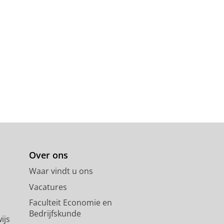
Over ons
Waar vindt u ons
Vacatures
Faculteit Economie en
Bedrijfskunde
ijs