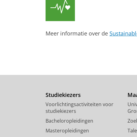
Meer informatie over de
Sustainab
Studiekiezers
Maa
Voorlichtingsactiviteiten voor
Univ
studiekiezers
Gro
Bacheloropleidingen
Zoe
Masteropleidingen
Tal