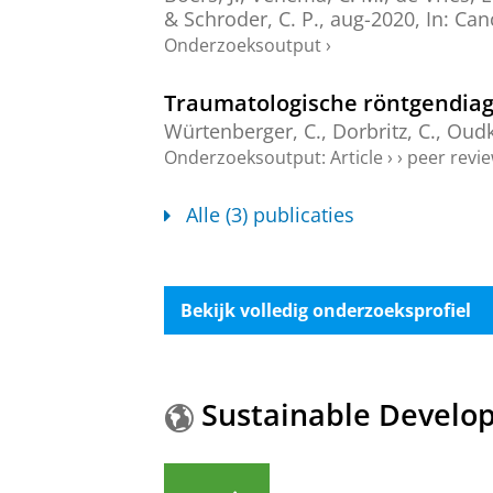
&
Schroder, C. P.
,
aug-2020
,
In:
Can
Onderzoeksoutput
›
Traumatologische röntgendiag
Würtenberger, C.,
Dorbritz, C.
,
Oudk
Onderzoeksoutput
:
Article
›
›
peer revi
Alle (3) publicaties
Bekijk volledig onderzoeksprofiel
Sustainable Develo