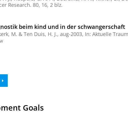
cer Research.
80
,
16
,
2 blz.
nostik beim kind und in der schwangerschaft
erk, M.
& Ten Duis, H. J.,
aug-2003
,
In:
Aktuelle Traum
ew
pment Goals