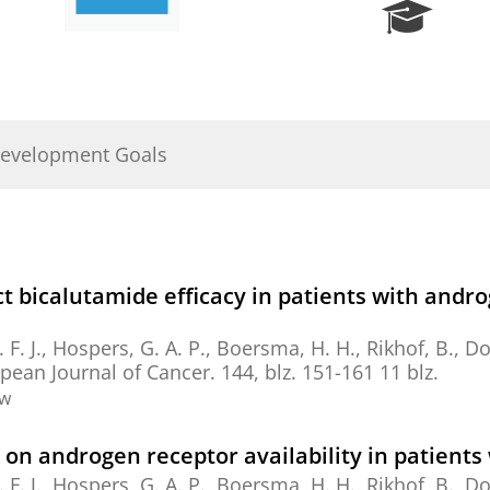
R
e
s
e
a
r
Development Goals
c
h
P
o
r
t
ct bicalutamide efficacy in patients with andr
a
l
 F. J.
,
Hospers, G. A. P.
,
Boersma, H. H.
, Rikhof, B.,
Do
pean Journal of Cancer.
144
,
blz. 151-161
11 blz.
ew
t on androgen receptor availability in patients
 F. J.
,
Hospers, G. A. P.
,
Boersma, H. H.
, Rikhof, B.,
Do