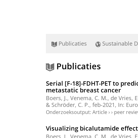
Publicaties
Sustainable 
Publicaties
Serial [F-18]-FDHT-PET to predi
metastatic breast cancer
Boers, J.
, Venema, C. M.,
de Vries, E.
&
Schröder, C. P.
,
feb-2021
,
In:
Euro
Onderzoeksoutput
:
Article
›
›
peer revi
Visualizing bicalutamide effec
Boers, J.
, Venema, C. M.,
de Vries, E.