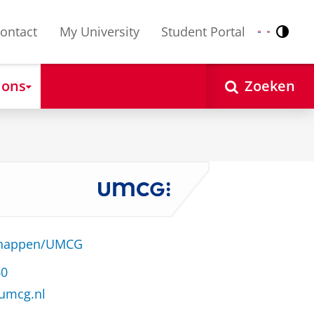
ontact
My University
Student Portal
Contr
Nederlands
English
 ons
Zoeken
schappen/UMCG
60
@umcg.nl