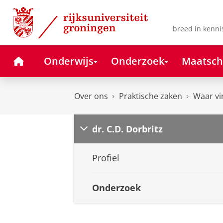
Skip
Skip
to
to
Content
Navigation
breed in kenni
Home
Onderwijs
Onderzoek
Maatsch
Over ons
Praktische zaken
Waar vi
dr. C.D. Dorbritz
Profiel
Onderzoek