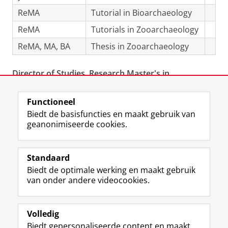
ReMA
Tutorial in Bioarchaeology
ReMA
Tutorials in Zooarchaeology
ReMA, MA, BA
Thesis in Zooarchaeology
Director of Studies, Research Master's in
Archaeology
Functioneel
Laatst gewijzigd:
10 oktober 2025 16:16
Biedt de basisfuncties en maakt gebruik van
geanonimiseerde cookies.
F
L
R
I
Y
Volg de RUG
a
i
S
n
o
Standaard
c
n
S
s
u
Biedt de optimale werking en maakt gebruik
e
k
-
t
T
Studiekiezers
van onder andere videocookies.
b
e
f
a
u
Maatschappij/bedrijven
o
d
e
g
b
o
I
e
r
e
Alumni
k
n
d
a
-
Volledig
p
-
R
m
k
Biedt gepersonaliseerde content en maakt