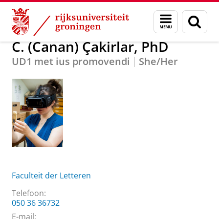
Skip
Skip
Over ons
C. (Canan) Çakirlar, PhD
Menu
Zoek
to
to
en
Content
Navigation
zoeken
C. (Canan) Çakirlar, PhD
UD1 met ius promovendi
She/Her
Faculteit der Letteren
Telefoon:
050 36 36732
E-mail: