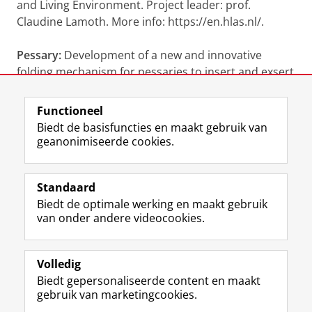
and Living Environment. Project leader: prof.
Claudine Lamoth. More info: https://en.hlas.nl/.
Pessary:
Development of a new and innovative
folding mechanism for pessaries to insert and exsert
them in a less painful manner (patent in progress).
Functioneel
Laatst gewijzigd:
24 april 2025 15:24
Biedt de basisfuncties en maakt gebruik van
geanonimiseerde cookies.
F
L
R
I
Y
Volg de RUG
a
i
S
n
o
Standaard
c
n
S
s
u
Biedt de optimale werking en maakt gebruik
e
k
-
t
T
Studiekiezers
van onder andere videocookies.
b
e
f
a
u
Maatschappij/bedrijven
o
d
e
g
b
o
I
e
r
e
Alumni
k
n
d
a
-
Volledig
p
-
R
m
k
Biedt gepersonaliseerde content en maakt
Over ons
a
p
i
-
a
gebruik van marketingcookies.
g
a
j
a
n