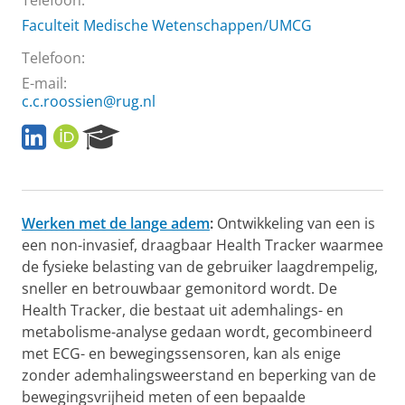
Telefoon:
Faculteit Medische Wetenschappen/UMCG
Telefoon:
E-mail:
c.c.roossien@rug.nl
L
O
R
i
R
e
n
C
s
k
I
e
e
D
a
Werken met de lange adem
:
Ontwikkeling van een is
d
r
I
c
een non-invasief, draagbaar Health Tracker waarmee
n
h
de fysieke belasting van de gebruiker laagdrempelig,
P
sneller en betrouwbaar gemonitord wordt. De
o
Health Tracker, die bestaat uit ademhalings- en
r
metabolisme-analyse gedaan wordt, gecombineerd
t
a
met ECG- en bewegingssensoren, kan als enige
l
zonder ademhalingsweerstand en beperking van de
bewegingsvrijheid meten of een bepaalde