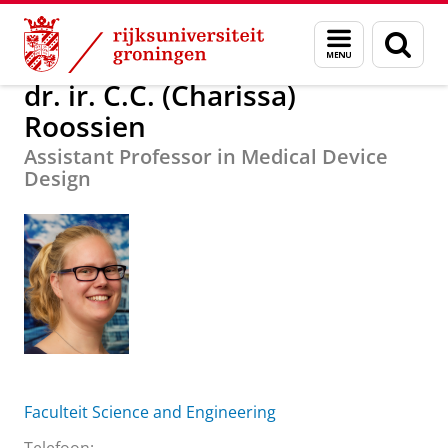
Skip
Skip
Over ons
dr. ir. C.C. (Charissa) Roossien
Menu
Zoek
to
to
en
Content
Navigation
zoeken
dr. ir. C.C. (Charissa)
Roossien
Assistant Professor in Medical Device
Design
Faculteit Science and Engineering