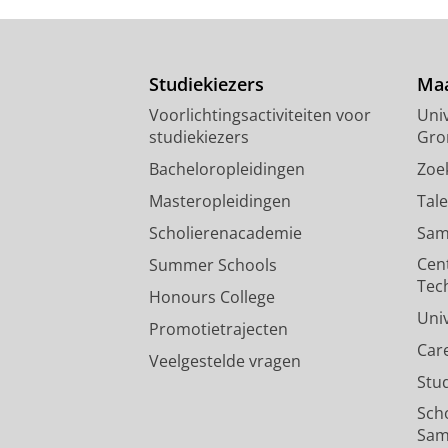
Studiekiezers
Maa
Voorlichtingsactiviteiten voor
Univ
studiekiezers
Gro
Bacheloropleidingen
Zoe
Masteropleidingen
Tal
Scholierenacademie
Sam
Cen
Summer Schools
Tec
Honours College
Uni
Promotietrajecten
Car
Veelgestelde vragen
Stu
Sch
Sam