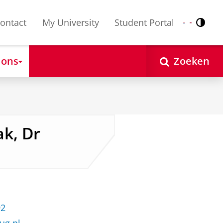
ontact
My University
Student Portal
Contr
Nederlands
English
 ons
Zoeken
ak, Dr
92