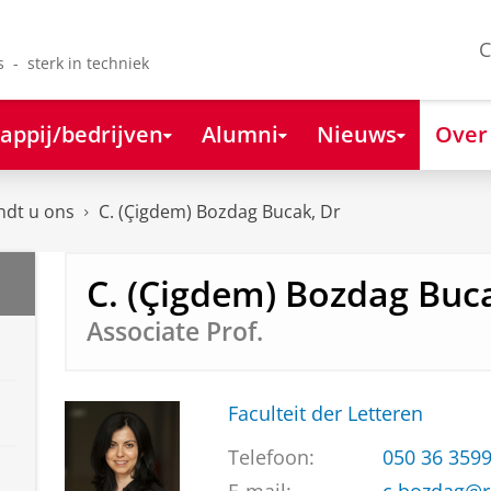
C
s - sterk in techniek
appij/bedrijven
Alumni
Nieuws
Over
ndt u ons
C. (Çigdem) Bozdag Bucak, Dr
C. (Çigdem) Bozdag Buc
Associate Prof.
Faculteit der Letteren
Telefoon:
050 36 359