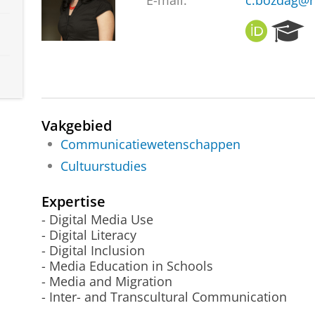
E-mail:
c.bozdag@r
O
R
R
e
C
s
I
e
D
a
r
c
Vakgebied
h
Communicatiewetenschappen
P
Cultuurstudies
o
r
t
Expertise
a
- Digital Media Use
l
- Digital Literacy
- Digital Inclusion
- Media Education in Schools
- Media and Migration
- Inter- and Transcultural Communication