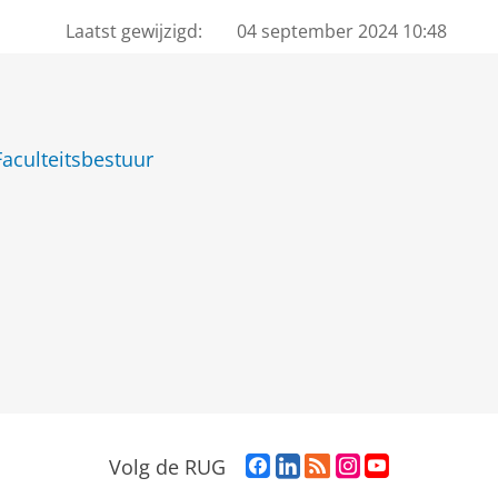
Laatst gewijzigd:
04 september 2024 10:48
Faculteitsbestuur
F
L
R
I
Y
Volg de RUG
a
i
S
n
o