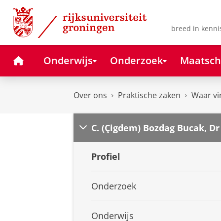
Skip
Skip
to
to
Content
Navigation
breed in kenni
Home
Onderwijs
Onderzoek
Maatsch
Over ons
Praktische zaken
Waar vi
C. (Çigdem) Bozdag Bucak, Dr
Profiel
Onderzoek
Onderwijs