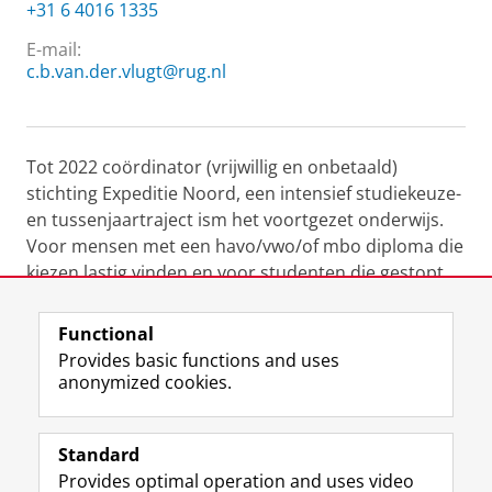
+31 6 4016 1335
E-mail:
c.b.van.der.vlugt@rug.nl
Tot 2022 coördinator (vrijwillig en onbetaald)
stichting Expeditie Noord, een intensief studiekeuze-
en tussenjaartraject ism het voortgezet onderwijs.
Voor mensen met een havo/vwo/of mbo diploma die
kiezen lastig vinden en voor studenten die gestopt
zijn met hun studie op de universiteit of het hbo.
Functional
Last modified:
31 October 2024 3.10 p.m.
Provides basic functions and uses
anonymized cookies.
F
L
R
I
Y
Follow the UG
a
i
S
n
o
Standard
c
n
S
s
u
Provides optimal operation and uses video
e
k
-
t
T
Prospective students