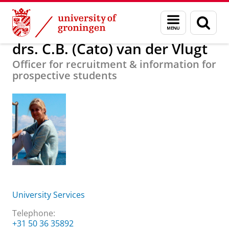
Skip
Skip
About us
drs. C.B. (Cato) van der Vlugt
Menu
Sear
to
to
and
page
Content
Navigation
search
drs. C.B. (Cato) van der Vlugt
Officer for recruitment & information for
prospective students
University Services
Telephone:
+31 50 36 35892