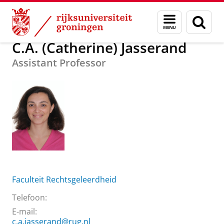
Skip
Skip
Over ons
C.A. (Catherine) Jasserand
Menu
Zoek
to
to
en
Content
Navigation
zoeken
C.A. (Catherine) Jasserand
Assistant Professor
Faculteit Rechtsgeleerdheid
Telefoon:
E-mail:
c.a.jasserand@rug.nl