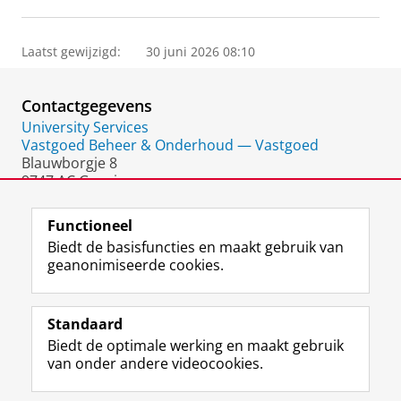
Laatst gewijzigd:
30 juni 2026 08:10
Contactgegevens
University Services
Vastgoed Beheer & Onderhoud — Vastgoed
Blauwborgje 8
9747 AC Groningen
Nederland
Functioneel
Biedt de basisfuncties en maakt gebruik van
geanonimiseerde cookies.
F
L
R
I
Y
Volg de RUG
a
i
S
n
o
Standaard
c
n
S
s
u
Biedt de optimale werking en maakt gebruik
e
k
-
t
T
Studiekiezers
van onder andere videocookies.
b
e
f
a
u
Maatschappij/bedrijven
o
d
e
g
b