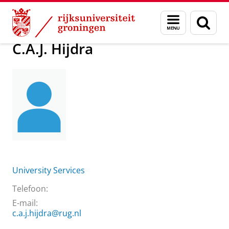
Skip
Skip
Over ons
C.A.J. Hijdra
Menu
Zoek
to
to
en
Content
Navigation
zoeken
C.A.J. Hijdra
University Services
Telefoon:
E-mail:
c.a.j.hijdra@rug.nl