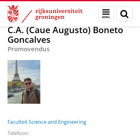
Skip
Skip
C.A. (Caue Augusto) Boneto Goncalves
Menu
Zoek
to
to
en
Content
Navigation
zoeken
C.A. (Caue Augusto) Boneto
Goncalves
Promovendus
Faculteit Science and Engineering
Telefoon: