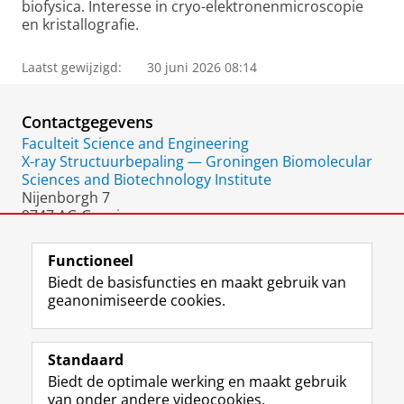
biofysica. Interesse in cryo-elektronenmicroscopie
en kristallografie.
Laatst gewijzigd:
30 juni 2026 08:14
Contactgegevens
Faculteit Science and Engineering
X-ray Structuurbepaling — Groningen Biomolecular
Sciences and Biotechnology Institute
Nijenborgh 7
9747 AG Groningen
Nederland
Functioneel
Biedt de basisfuncties en maakt gebruik van
geanonimiseerde cookies.
F
L
R
I
Y
Volg de RUG
a
i
S
n
o
Standaard
c
n
S
s
u
Biedt de optimale werking en maakt gebruik
e
k
-
t
T
Studiekiezers
van onder andere videocookies.
b
e
f
a
u