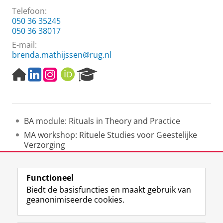
Telefoon:
050 36 35245
050 36 38017
E-mail:
brenda.mathijssen@rug.nl
H
L
I
O
R
o
i
n
R
e
m
n
s
C
s
e
k
t
I
e
p
e
a
D
a
BA module: Rituals in Theory and Practice
a
d
g
r
g
I
r
c
MA workshop: Rituele Studies voor Geestelijke
e
n
a
h
Verzorging
m
P
MA scriptie en BA scriptie begeleiding
o
r
Functioneel
t
Laatst gewijzigd:
18 februari 2023 17:04
Biedt de basisfuncties en maakt gebruik van
a
geanonimiseerde cookies.
l
F
L
R
I
Y
Volg de RUG