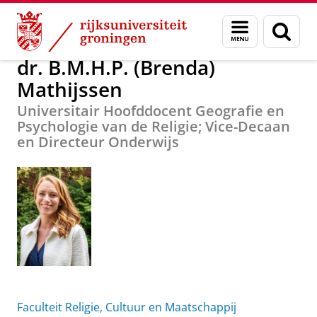
Skip
Skip
Over ons
dr. B.M.H.P. (Brenda) Mathijssen
Menu
Zoek
to
to
en
Content
Navigation
zoeken
dr. B.M.H.P. (Brenda)
Mathijssen
Universitair Hoofddocent Geografie en
Psychologie van de Religie; Vice-Decaan
en Directeur Onderwijs
Faculteit Religie, Cultuur en Maatschappij